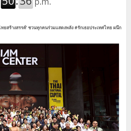
ไทยสร้างสรรค์’
ชวนทุกคนร่วมแสดงพลัง #รักเธอประเทศไทย
ผนึก