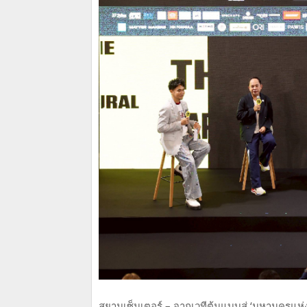
สยามเซ็นเตอร์ – จากเวทีต้นแบบสู่ ‘มหานครแห่งไ