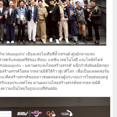
e Ideaopolis’ เมืองแห่งไอเดียที่ล้ำเทรนด์ ศูนย์กลางแห่ง
าสตร์แห่งสุนทรีย์ของ ศิลปะ แฟชั่น เทคโนโลยี และไลฟ์สไตล์
AIdeaopolis – มหานครแห่งไทยสร้างสรรค์’ ผนึกกำลังพันธมิตรทุก
ยสร้างสรรค์ในหลากหลายมิติให้ก้าวสู่เวทีโลก เพื่อเป็นแพลตฟอร์ม
แนวคิดสร้างสรรค์ของเยาวชนตลอดจนผู้ประกอบการไทยต่อยอดสู่
#รักเธอประเทศไทย ผ่านผลงานไทยสร้างสรรค์หลากหลายมิติ
องความเป็นไทยในรูปแบบที่ทันสมัย