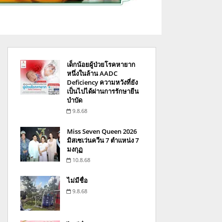
เด็กน้อยผู้ป่วยโรคหายาก
หนึ่งในล้าน AADC
Deficiency ความหวังที่ยัง
เป็นไปได้ผ่านการรักษายีน
บำบัด
9.8.68
Miss Seven Queen 2026
มิสเซเว่นควีน 7 ตำแหน่ง 7
มงกุฏ
10.8.68
ไม่มีชื่อ
9.8.68