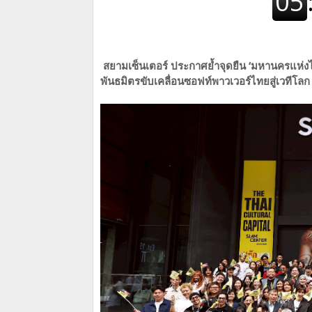
สยามเซ็นเตอร์ ประกาศย้ำจุดยืน ‘มหานครแห่ง
พันธมิตรขับเคลื่อนซอฟท์พาวเวอร์ไทยสู่เวทีโลก