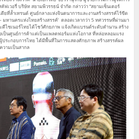
คัฟเวอรี่ บริษัท สยามพิวรรธน์ จำกัด กล่าวว่า “สยามเซ็นเตอร์
ดียที่ล้ำเทรนด์ ศูนย์กลางแห่งจินตนาการและงานสร้างสรรค์ไร้ขีด
 – มหานครแห่งไทยสร้างสรรค์’ ตลอดเวลากว่า 5 ทศวรรษที่ผ่านมา
ะดีไซเนอร์ไทยได้โชว์ศักยภาพ แจ้งเกิดแบรนด์ระดับตำนาน สร้าง
ยงเป็นศูนย์การค้าแต่เป็นแพลตฟอร์มแห่งโอกาส ที่หล่อหลอมแรง
ะผู้ประกอบการไทย ได้มีพื้นที่ในการแสดงศักยภาพ สร้างสรรค์ผล
ู่ความเป็นสากล