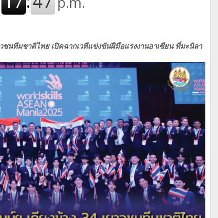
าวชนทีมชาติไทย เปิดฉากเวทีแข่งขันฝีมือแรงงานอาเซียน ที่มะนิลา