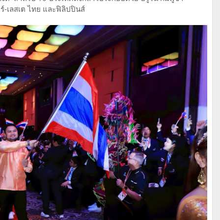
อร์-เลสเต ไทย และฟิลิปปินส์