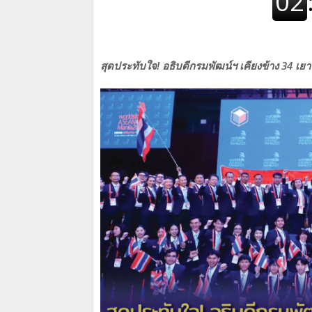
สุดประทับใจ! อธิบดีกรมพัฒน์ฯ เคียงข้าง 34 เย