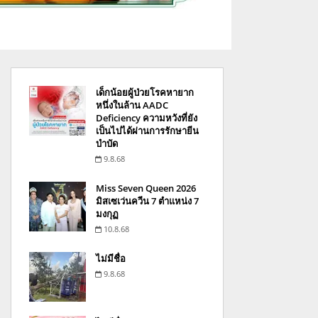
เด็กน้อยผู้ป่วยโรคหายาก
หนึ่งในล้าน AADC
Deficiency ความหวังที่ยัง
เป็นไปได้ผ่านการรักษายีน
บำบัด
9.8.68
Miss Seven Queen 2026
มิสเซเว่นควีน 7 ตำแหน่ง 7
มงกุฏ
10.8.68
ไม่มีชื่อ
9.8.68