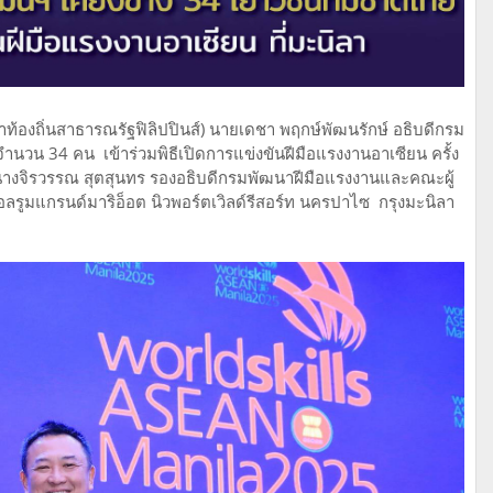
าท้องถิ่นสาธารณรัฐฟิลิปปินส์) นายเดชา พฤกษ์พัฒนรักษ์ อธิบดีกรม
น 34 คน เข้าร่วมพิธีเปิดการแข่งขันฝีมือแรงงานอาเซียน ครั้ง
ีนางจิรวรรณ สุตสุนทร รองอธิบดีกรมพัฒนาฝีมือแรงงานและคณะผู้
อลรูมแกรนด์มาริอ็อต นิวพอร์ตเวิลด์รีสอร์ท นครปาไซ กรุงมะนิลา