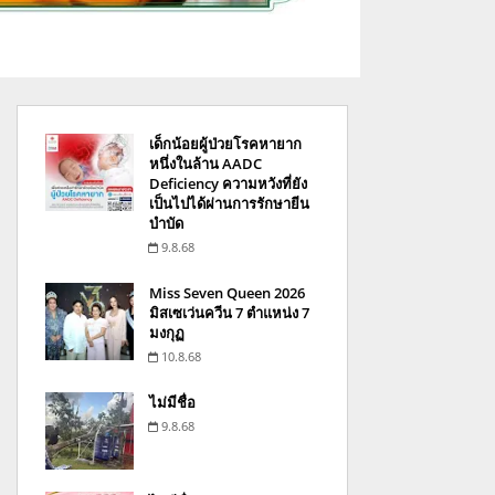
เด็กน้อยผู้ป่วยโรคหายาก
หนึ่งในล้าน AADC
Deficiency ความหวังที่ยัง
เป็นไปได้ผ่านการรักษายีน
บำบัด
9.8.68
Miss Seven Queen 2026
มิสเซเว่นควีน 7 ตำแหน่ง 7
มงกุฏ
10.8.68
ไม่มีชื่อ
9.8.68