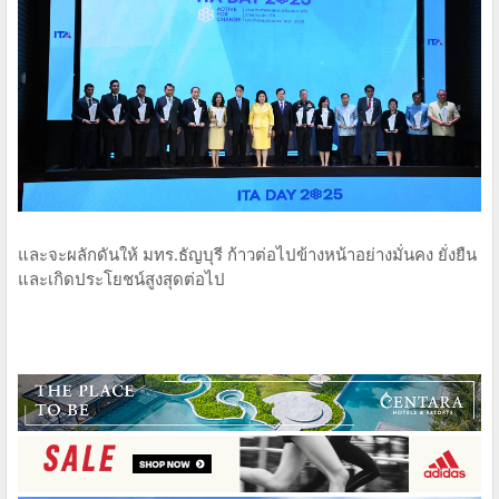
และจะผลักดันให้ มทร.ธัญบุรี ก้าวต่อไปข้างหน้าอย่างมั่นคง ยั่งยืน
และเกิดประโยชน์สูงสุดต่อไป