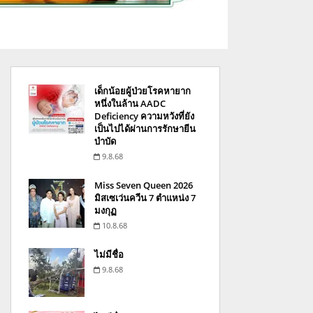
เด็กน้อยผู้ป่วยโรคหายาก
หนึ่งในล้าน AADC
Deficiency ความหวังที่ยัง
เป็นไปได้ผ่านการรักษายีน
บำบัด
9.8.68
Miss Seven Queen 2026
มิสเซเว่นควีน 7 ตำแหน่ง 7
มงกุฏ
10.8.68
ไม่มีชื่อ
9.8.68