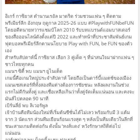
อิเกร์ กาซิยาส ตำนานเรอัล มาดริด ร่วมชวนแฟน ๆ ติดตาม
พรีเมียร์ลีก อังกฤษ ฤดูกาล 2025-26 แบบ #PlaywithFUNbeFUN
โดยอดีตนายทวารแชมป์โลก 2010 รับบทแบรนด์แอมบาสเดอร์
ของสื่อออนไลน์ดังตั้งแต่ปี 2022 และทำหน้าที่ประชาสัมพันธ์เกม
ฟุตบอลพรีเมียร์ลีกตามนโยบาย Play with FUN, be FUN ของตัว
เอง
สำหรับสัปดาห์นี้ กาซิยาส เลือก 3 คู่เด็ด ๆ ที่น่าสนใจมาฝากแฟน ๆ
ชาวไทยทุกคน
แมนฯ ซิตี้ พบ แมนฯ ยูไนเต็ด
เกมนี้คือเกมใหญ่ประจำสัปดาห์ โดยถือเป็นดาร์บี้แมตช์ของเมือง
แมนเชสเตอร์ที่ทั้งสองทีมต่างต้องการชัยชนะ หลังผลงานในช่วง
แรกไม่ดีกันทั้งคู่ และเชื่อเหลือเกินว่าทั้งคู่จัดเต็มแน่นอน และคงจะ
มันส์ไปตลอด 90 นาที
เบิร์นลี่ย์ พบ ลิเวอร์พูล
เจ้าบ้านคือทีมน้องใหม่ที่เริ่มต้นซีซั่นได้ไม่เลว พร้อมกับมี 3 แต้ม
จาก 3 นัดแรก ส่วนทีมเยือนร้อนแรงสุด ๆ หลังเป็นทีมเดียวในลีกที่
ชนะสามเกมติดต่อกัน ดังนั้น ‘หงส์แดง’ หวังรักษาสถิติต่อไป
แน่นอน
อาร์เซน่อล พบ น็อตติ้งแฮม ฟอเรสต์