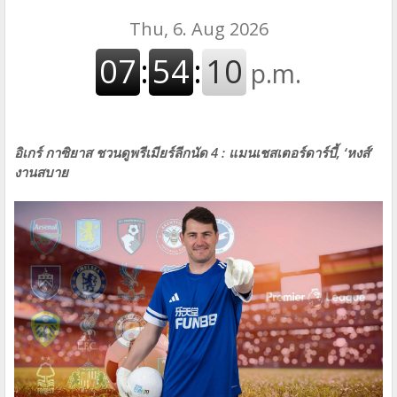
อิเกร์ กาซิยาส ชวนดูพรีเมียร์ลีกนัด 4 : แมนเชสเตอร์ดาร์บี้, ‘หงส์’
งานสบาย