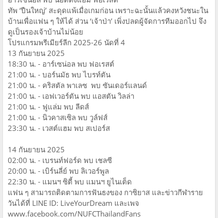
ทัพ ‘ปืนใหญ่’ สะดุดแพ้เมื่อเกมก่อน เพราะฉะนั้นแล้วคงหวังชนะใน
บ้านเพื่อแฟน ๆ ให้ได้ ส่วน ‘เจ้าป่า’ เพิ่งปลดผู้จัดการทีมออกไป จึง
ดูเป็นรองเจ้าบ้านไม่น้อย
โปรแกรมพรีเมียร์ลีก 2025-26 นัดที่ 4
13 กันยายน 2025
18:30 น. - อาร์เซน่อล พบ ฟอเรสต์
21:00 น. - บอร์นมัธ พบ ไบรท์ตัน
21:00 น. - คริสตัล พาเลซ พบ ซันเดอร์แลนด์
21:00 น. - เอฟเวอร์ตัน พบ แอสตัน วิลล่า
21:00 น. - ฟูแล่ม พบ ลีดส์
21:00 น. - นิวคาสเซิล พบ วูล์ฟส์
23:30 น. - เวสต์แฮม พบ สเปอร์ส
14 กันยายน 2025
02:00 น. - เบรนท์ฟอร์ด พบ เชลซี
20:00 น. - เบิร์นลี่ย์ พบ ลิเวอร์พูล
22:30 น. - แมนฯ ซิตี้ พบ แมนฯ ยูไนเต็ด
แฟน ๆ สามารถติดตามการฟันธงของ กาซิยาส และข่าวกีฬาราย
วันได้ที่ LINE ID: LiveYourDream และเพจ
www.facebook.com/NUFCThailandFans