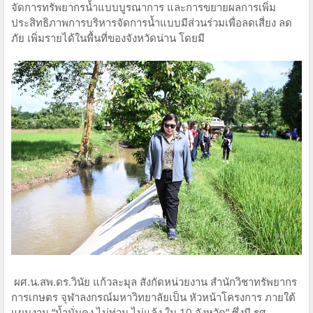
จัดการทรัพยากรนํ้าแบบบูรณาการ และการขยายผลการเพิ่ม
ประสิทธิภาพการบริหารจัดการนํ้าแบบมีส่วนร่วมเพื่อลดเสี่ยง ลด
ภัย เพิ่มรายได้ในพื้นที่ของจังหวัดน่าน โดยมี
ผศ.น.สพ.ดร.วินัย แก้วละมุล สังกัดหน่วยงาน สํานักวิชาทรัพยากร
การเกษตร จุฬาลงกรณ์มหาวิทยาลัยเป็น หัวหน้าโครงการ ภายใต้
แผนงาน “น้ำมั่นคง ไม่ท่วม ไม่แล้ง ใน 10 จังหวัด” ซึ่งมี รศ.