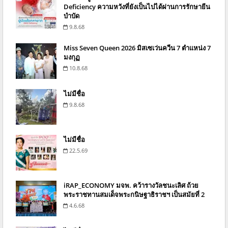
Deficiency ความหวังที่ยังเป็นไปได้ผ่านการรักษายีน
บำบัด
9.8.68
Miss Seven Queen 2026 มิสเซเว่นควีน 7 ตำแหน่ง 7
มงกุฏ
10.8.68
ไม่มีชื่อ
9.8.68
ไม่มีชื่อ
22.5.69
iRAP_ECONOMY มจพ. คว้ารางวัลชนะเลิศ ถ้วย
พระราชทานสมเด็จพระกนิษฐาธิราชฯ เป็นสมัยที่ 2
4.6.68