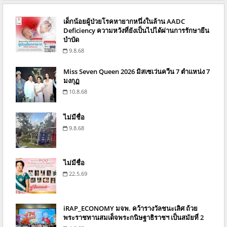
เด็กน้อยผู้ป่วยโรคหายากหนึ่งในล้าน AADC
Deficiency ความหวังที่ยังเป็นไปได้ผ่านการรักษายีน
บำบัด
9.8.68
Miss Seven Queen 2026 มิสเซเว่นควีน 7 ตำแหน่ง 7
มงกุฏ
10.8.68
ไม่มีชื่อ
9.8.68
ไม่มีชื่อ
22.5.69
iRAP_ECONOMY มจพ. คว้ารางวัลชนะเลิศ ถ้วย
พระราชทานสมเด็จพระกนิษฐาธิราชฯ เป็นสมัยที่ 2