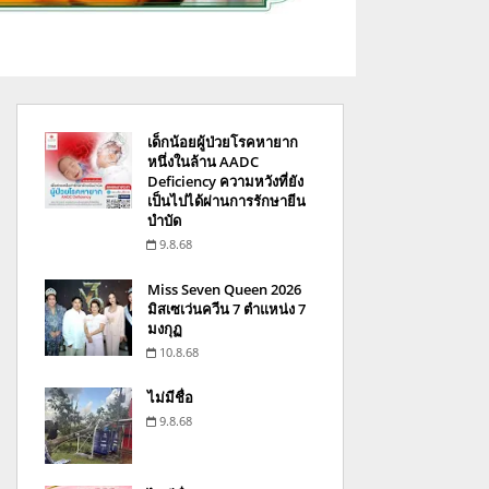
เด็กน้อยผู้ป่วยโรคหายาก
หนึ่งในล้าน AADC
Deficiency ความหวังที่ยัง
เป็นไปได้ผ่านการรักษายีน
บำบัด
9.8.68
Miss Seven Queen 2026
มิสเซเว่นควีน 7 ตำแหน่ง 7
มงกุฏ
10.8.68
ไม่มีชื่อ
9.8.68