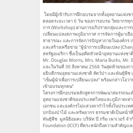
โดยมีผู้เข้ารับการฝึกอบรมจากทั้งอุทยานแห่งชา
ตลอดระยะเวลา 6 วัน ของการอบรม วิทยากรทุกท่า
การ (Workshop) ผ่านการอภิปรายกลุ่มและกา
เปลี่ยนแปลงสภาพภูมิอากาศ การจัดการผู้มาเยือ
สาธารณะ และการจัดการปัญหาภายในองค์กร เพื่อ
และสร้างเครือข่าย "ผู้นำการเปลี่ยนแปลง (Cha
สหรัฐอเมริกา ซึ่งเป็นอดีตหัวหน้าอุทยานแห่งชา
Mr. Douglas Morris, Mrs. Maria Burks, Mr. 
และในวันที่ 30 สิงหาคม 2568 วันสุดท้ายของ
อธิบดีกรมอุทยานแห่งชาติ สัตว์ป่า และพันธุ์พ
"เข็มผู้นำเพื่อการเปลี่ยนแปลง" พร้อมกล่าวโอวา
เข้าอบรมทุกคน”
โครงการฝึกอบรมหลักสูตรการพัฒนาสมรรถนะด้า
อุทยานแห่งชาติของประเทศไทยและภูมิภาคเท่านั้
เอกชน และองค์กรไม่แสวงหากำไรทั้งในประเทศแ
ปกป้องป่าไม้ และทรัพยากร ธรรมชาติเป็นหน้าท
พันธุ์พืช มูลนิธิอมตะ บริษัท บี.กริม เพาเวอร์
Foundation (ICCF) ที่ตระหนักถึงความสำคัญแล