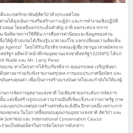
ติและเขตรักษาพันธุ์สัตว์ป่าทั่วประเทศไทย
นได้มุ่งเน้นการเสริมสร้างภาวะผู้นำ และการทำงานเชิงปฏิบัติ
รนำเสนอ โดยหยิบยกประเด็นสำคัญ อาทิ ผลกระทบจากการ
น ข้อพิพาทการใช้ที่ดิน การสื่อสารค่านิยมและข้อมูลของสวน
ให้ผู้เข้าอบรมได้เรียนรู้แนวทางแก้ไข แลกเปลี่ยนความคิดเห็น
nge Agents)" โดยได้รับเกียรติจากคณะผู้เชี่ยวชาญอาสาสมัครจาก
ติสหรัฐฯ อดีตเจ้าหน้าที่กรมอุทยานแห่งชาติสหรัฐฯ (USNPS) ได้แก่
Bill Wade และ Mr. Larry Perez
การอบรม ทางโครงการได้รับเกียรติจาก คุณอรรถพล เจริญชันษา
ืช เดินทางมาร่วมรับฟังรายงานสรุปผล การมอบประกาศนียบัตร และ
ทอันทรงคุณค่า เพื่อเป็นการสร้างแรงบันดาลใจและกำลังใจให้แก่ผู้
นการจัดการอุทยานแห่งชาติ ไม่เพียงช่วยยกระดับการจัดการ
น แต่เพื่อสร้างรูปแบบความร่วมมือที่เข้มแข็งระหว่างภาครัฐ ภาค
ละนอกประเทศอย่างสร้างสรรค์และยั่งยืน อีกทางหนึ่ง เพราะการ
ี่ของทุกคน ในโอกาสนี้ขอขอบคุณกรมอุทยาแห่งชาติ สัตว์ป่า และ
 จำกัด (มหาชน) และ International Conservation Caucus
ะร่วมเป็นพันธมิตรในการจัดโครงการดังกล่าว