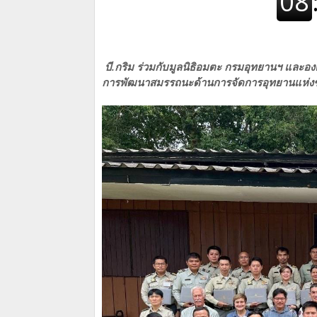
บี.กริม ร่วมกับมูลนิธิอมตะ กรมอุทยานฯ และอ
การพัฒนาสมรรถนะด้านการจัดการอุทยานแห่งช