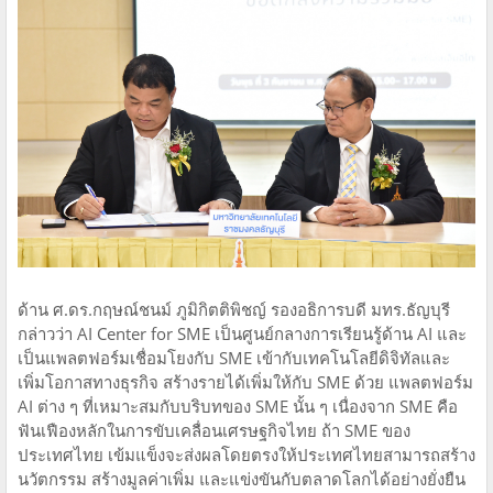
ด้าน ศ.ดร.กฤษณ์ชนม์ ภูมิกิตติพิชญ์ รองอธิการบดี มทร.ธัญบุรี
กล่าวว่า AI Center for SME เป็นศูนย์กลางการเรียนรู้ด้าน AI และ
เป็นแพลตฟอร์มเชื่อมโยงกับ SME เข้ากับเทคโนโลยีดิจิทัลและ
เพิ่มโอกาสทางธุรกิจ สร้างรายได้เพิ่มให้กับ SME ด้วย แพลตฟอร์ม
AI ต่าง ๆ ที่เหมาะสมกับบริบทของ SME นั้น ๆ เนื่องจาก SME คือ
ฟันเฟืองหลักในการขับเคลื่อนเศรษฐกิจไทย ถ้า SME ของ
ประเทศไทย เข้มแข็งจะส่งผลโดยตรงให้ประเทศไทยสามารถสร้าง
นวัตกรรม สร้างมูลค่าเพิ่ม และแข่งขันกับตลาดโลกได้อย่างยั่งยืน