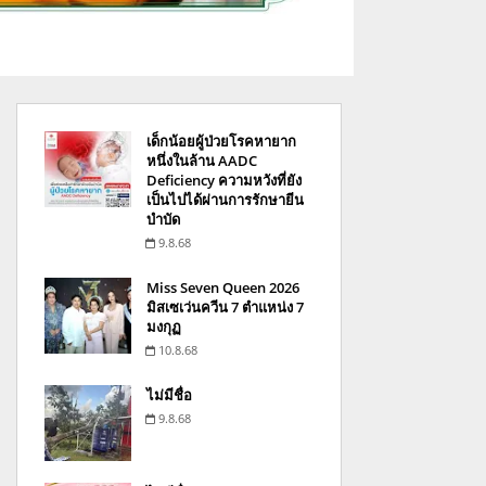
เด็กน้อยผู้ป่วยโรคหายาก
หนึ่งในล้าน AADC
Deficiency ความหวังที่ยัง
เป็นไปได้ผ่านการรักษายีน
บำบัด
9.8.68
Miss Seven Queen 2026
มิสเซเว่นควีน 7 ตำแหน่ง 7
มงกุฏ
10.8.68
ไม่มีชื่อ
9.8.68