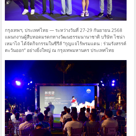
กรุงเทพฯ, ประเทศไทย — ระหว่างวันที่ 27-29 กันยายน 2568
แผนกงานผู้สืบทอดมรดกทางวัฒนธรรมนานาชาติ บริษัท ไชน่า
เหมาไถ ได้จัดกิจกรรมในซีรีส์ “กุญแจไร้พรมแดน : ร่วมรังสรรค์
ตะวันออก” อย่างยิ่งใหญ่ ณ กรุงเทพมหานคร ประเทศไทย