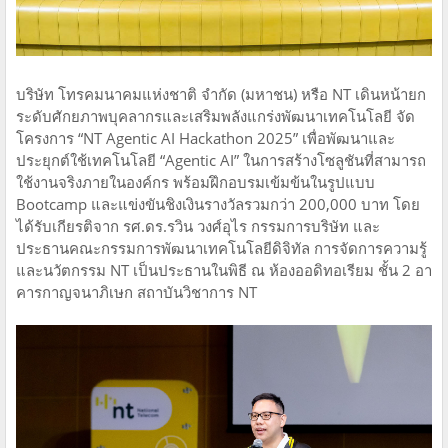
บริษัท โทรคมนาคมแห่งชาติ จำกัด (มหาชน) หรือ NT เดินหน้ายก
ระดับศักยภาพบุคลากรและเสริมพลังแกร่งพัฒนาเทคโนโลยี จัด
โครงการ “NT Agentic AI Hackathon 2025” เพื่อพัฒนาและ
ประยุกต์ใช้เทคโนโลยี “Agentic AI” ในการสร้างโซลูชันที่สามารถ
ใช้งานจริงภายในองค์กร พร้อมฝึกอบรมเข้มข้นในรูปแบบ
Bootcamp และแข่งขันชิงเงินรางวัลรวมกว่า 200,000 บาท โดย
ได้รับเกียรติจาก รศ.ดร.รวิน วงศ์อุไร กรรมการบริษัท และ
ประธานคณะกรรมการพัฒนาเทคโนโลยีดิจิทัล การจัดการความรู้
และนวัตกรรม NT เป็นประธานในพิธี ณ ห้องออดิทอเรียม ชั้น 2 อา
คารกาญจนาภิเษก สถาบันวิชาการ NT