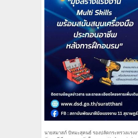
นายสมาสภ์ ปัทมะสุคนธ์ รองปลัดกระทรวงแรงง