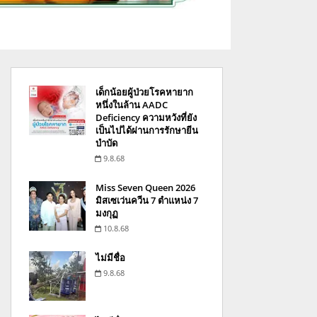
เด็กน้อยผู้ป่วยโรคหายาก
หนึ่งในล้าน AADC
Deficiency ความหวังที่ยัง
เป็นไปได้ผ่านการรักษายีน
บำบัด
9.8.68
Miss Seven Queen 2026
มิสเซเว่นควีน 7 ตำแหน่ง 7
มงกุฏ
10.8.68
ไม่มีชื่อ
9.8.68