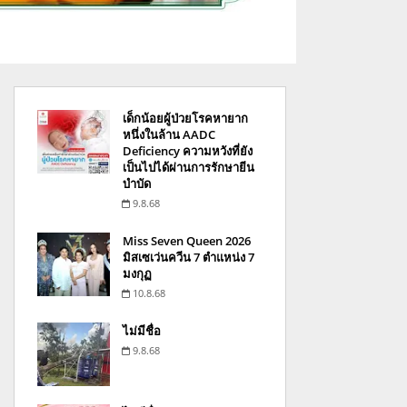
เด็กน้อยผู้ป่วยโรคหายาก
หนึ่งในล้าน AADC
Deficiency ความหวังที่ยัง
เป็นไปได้ผ่านการรักษายีน
บำบัด
9.8.68
Miss Seven Queen 2026
มิสเซเว่นควีน 7 ตำแหน่ง 7
มงกุฏ
10.8.68
ไม่มีชื่อ
9.8.68