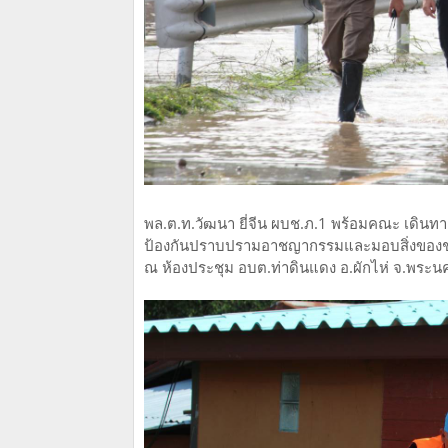
พล.ต.ท.วัฒนา ยี่จีน ผบช.ภ.1 พร้อมคณะ เดิน
ป้องกันปราบปรามอาชญากรรมและมอบสิ่งของช่วย
ณ ห้องประชุม อบต.ท่าดินแดง อ.ผักไห่ จ.พระน