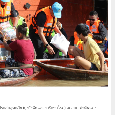
ู้ประสบอุทกภัย (ถุงยังชีพและยารักษาโรค) ณ อบต.ท่าดินแดง