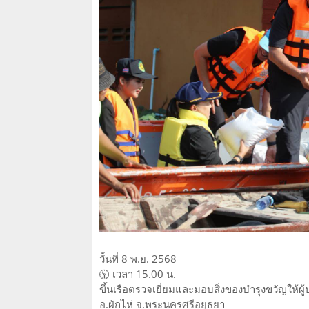
วัันที่ 8 พ.ย. 2568
🕥 เวลา 15.00 น.
ขึ้นเรือตรวจเยี่ยมและมอบสิ่งของบำรุงขวัญให้ผ
อ.ผักไห่ จ.พระนครศรีอยุธยา