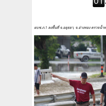
ผบช.ภ.1 ลงพื้นที่ จ.อยุธยา, จ.อ่างทอง ตรวจน้ำ