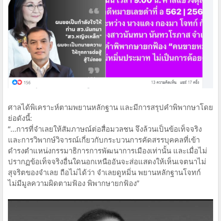
ศาลได้พิเคราะห์ตามพยานหลักฐาน และมีการสรุปคำพิพากษาโดย
ย่อดังนี้:
“...การที่จำเลยให้สัมภาษณ์ต่อสื่อมวลชน จึงล้วนเป็นข้อเท็จจริง
และการวิพากษ์วิจารณ์เกี่ยวกับกระบวนการคัดสรรบุคคลที่เข้า
ดำรงตำแหน่งกรรมาธิการการพัฒนาการเมืองเท่านั้น และเมื่อไม่
ปรากฏข้อเท็จจริงอื่นใดนอกเหนืออันจะส่อแสดงให้เห็นเจตนาไม่
สุจริตของจำเลย ถือไม่ได้ว่า จำเลยดูหมิ่น พยานหลักฐานโจทก์
ไม่มีมูลความผิดตามฟ้อง พิพากษายกฟ้อง”