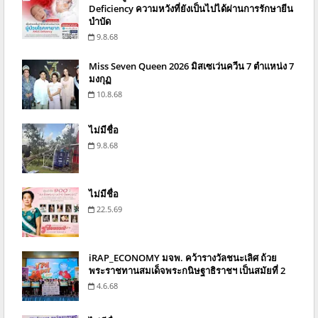
Deficiency ความหวังที่ยังเป็นไปได้ผ่านการรักษายีน
บำบัด
9.8.68
Miss Seven Queen 2026 มิสเซเว่นควีน 7 ตำแหน่ง 7
มงกุฏ
10.8.68
ไม่มีชื่อ
9.8.68
ไม่มีชื่อ
22.5.69
iRAP_ECONOMY มจพ. คว้ารางวัลชนะเลิศ ถ้วย
พระราชทานสมเด็จพระกนิษฐาธิราชฯ เป็นสมัยที่ 2
4.6.68