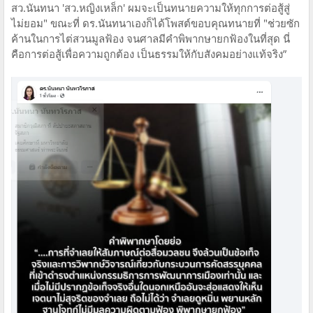
สว.นันทนา 'สว.หญิงเหล็ก' ผมจะเป็นทนายความให้ทุกการต่อสู้สู่
ไม่ยอม" ขณะที่ ดร.นันทนาเองก็ได้โพสต์ขอบคุณทนายที่ "ช่วยซัก
ค้านในการไต่สวนมูลฟ้อง จนศาลมีคำพิพากษายกฟ้องในที่สุด นี่
คือการต่อสู้เพื่อความถูกต้อง เป็นธรรมให้กับสังคมอย่างแท้จริง”