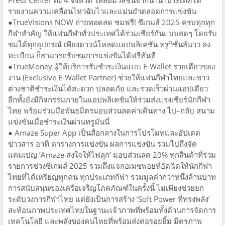
รายงานความเคลื่อนไหวฉับไวและแม่นยำตลอดการแข่งขัน
●​TrueVisions NOW ถ่ายทอดสด ชมฟรี! ซีเกมส์ 2025 ครบทุกทุก
กีฬาสำคัญ ให้แฟนกีฬาทั่วประเทศได้ร่วมเชียร์กันแบบสดๆ โดยรับ
ชมได้ทุกอุปกรณ์ เพียงดาวน์โหลดแอปพลิเคชัน ทรูวิชั่นส์นาว ลง
ทะเบียน ก็สามารถรับชมการแข่งขันได้ฟรีทันที
●​TrueMoney ผู้ให้บริการรับชำระเงินแบบ E-Wallet รายเดียวของ
งาน (Exclusive E-Wallet Partner) ช่วยให้แฟนกีฬาไทยและชาว
ต่างชาติชำระเงินได้สะดวก ปลอดภัย และรวดเร็วผ่านแอปเดียว
อีกทั้งยังมีกิจกรรมภายในแอปพลิเคชันให้ร่วมส่งแรงเชียร์นักกีฬา
ไทย พร้อมร่วมมือพันธมิตรมอบส่วนลดค่าเดินทาง ไป–กลับ สนาม
แข่งขันเมื่อชำระเงินผ่านทรูมันนี่
●​ Amaze Super App เป็นสื่อกลางในการโปรโมทและอัปเดต
ข่าวสาร อาทิ ตารางการแข่งขัน ผลการแข่งขัน รวมไปถึงจัด
แคมเปญ ‘Amaze ส่งใจให้ไฟลุก’ มอบส่วนลด 20% ทุกสินค้าที่ร่วม
รายการช่วงซีเกมส์ 2025 รวมถึงแจกอเมซพอยท์อัดฉีดให้นักกีฬา
ไทยที่ได้เหรียญทุกคน ทุกประเภทกีฬา รวมมูลค่ากว่าหนึ่งล้านบาท
การสนับสนุนของเครือเจริญโภคภัณฑ์ในครั้งนี้ ไม่เพียงช่วยยก
ระดับวงการกีฬาไทย แต่ยังเป็นการสร้าง ‘Soft Power ที่ทรงพลัง’
สะท้อนภาพประเทศไทยในฐานะเจ้าภาพที่พร้อมทั้งด้านการจัดการ
เทคโนโลยี และพลังของคนไทยที่พร้อมส่งต่อรอยยิ้ม มิตรภาพ