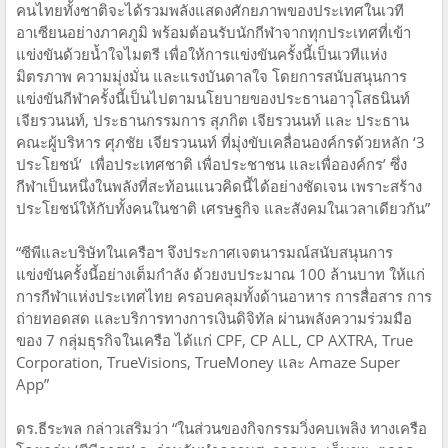
คนไทยทั้งชาติจะได้รวมพลังแสดงศักยภาพของประเทศในเวที
อาเซียนอย่างภาคภูมิ พร้อมต้อนรับนักกีฬาจากทุกประเทศที่เข้า
แข่งขันด้วยน้ำใจไมตรี เพื่อให้การแข่งขันครั้งนี้เป็นเวทีแห่ง
มิตรภาพ ความมุ่งมั่น และแรงบันดาลใจ โดยการสนับสนุนการ
แข่งขันกีฬาครั้งนี้เป็นไปตามนโยบายของประธานอาวุโสธนินท์
เจียรวนนท์, ประธานกรรมการ สุภกิต เจียรวนนท์ และ ประธาน
คณะผู้บริหาร ศุภชัย เจียรวนนท์ ที่มุ่งขับเคลื่อนองค์กรด้วยหลัก ‘3
ประโยชน์’ เพื่อประเทศชาติ เพื่อประชาชน และเพื่อองค์กร’ ซึ่ง
กีฬาเป็นหนึ่งในพลังที่สะท้อนแนวคิดนี้ได้อย่างชัดเจน เพราะสร้าง
ประโยชน์ให้กับทั้งคนในชาติ เศรษฐกิจ และสังคมในเวลาเดียวกัน”
“ซีพีและบริษัทในเครือฯ จึงประกาศเจตนารมณ์สนับสนุนการ
แข่งขันครั้งนี้อย่างเต็มกำลัง ด้วยงบประมาณ 100 ล้านบาท ให้แก่
การกีฬาแห่งประเทศไทย ครอบคลุมทั้งด้านอาหาร การสื่อสาร การ
ถ่ายทอดสด และบริการทางการเงินดิจิทัล ผ่านพลังความร่วมมือ
ของ 7 กลุ่มธุรกิจในเครือ ได้แก่ CPF, CP ALL, CP AXTRA, True
Corporation, TrueVisions, TrueMoney และ Amaze Super
App”
ดร.ธีระพล กล่าวเสริมว่า “ในส่วนของกิจกรรมวิ่งคบเพลิง ทางเครือ