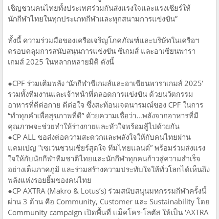
เชิญชวนคนไทยทั้งประเทศร่วมกันส่งแรงใจและแรงเชียร์ให้
นักกีฬาไทยในทุกประเภทกีฬาและทุกสนามการแข่งขัน”
ทั้งนี้ ความร่วมมือของเครือเจริญโภคภัณฑ์และบริษัทในเครือฯ
ครอบคลุมการสนับสนุนการแข่งขัน ซีเกมส์ และอาเซียนพารา
เกมส์ 2025 ในหลากหลายมิติ ดังนี้
●​CPF ร่วมเติมพลัง ‘นักกีฬาซีเกมส์และอาเซียนพาราเกมส์ 2025’
รวมทั้งทีมงานและเจ้าหน้าที่ตลอดการแข่งขัน ด้วยนวัตกรรม
อาหารที่ดีต่อกาย ดีต่อใจ ซึ่งสะท้อนเจตนารมณ์ของ CPF ในการ
“ทำทุกคำเพื่อสุขภาพที่ดี” ด้วยความเชื่อว่า…พลังจากอาหารที่มี
คุณภาพจะช่วยทำให้ร่างกายและหัวใจพร้อมสู้ไปด้วยกัน
●​CP ALL ขอส่งต่อความสะดวกและพลังใจให้กับคนไทยผ่าน
แคมเปญ "เซเว่นชวนเชียร์สุดใจ ทีมไทยแลนด์” พร้อมร่วมส่งแรง
ใจให้กับนักกีฬาทีมชาติไทยและนักกีฬาทุกคนก้าวสู่ความสำเร็จ
อย่างเต็มภาคภูมิ และร่วมสร้างความประทับใจให้ทั่วโลกได้เห็นถึง
พลังแห่งรอยยิ้มของคนไทย
●​CP AXTRA (Makro & Lotus’s) ร่วมสนับสนุนมหกรรมกีฬาครั้งนี้
ผ่าน 3 ด้าน คือ Community, Customer และ Sustainability โดย
Community campaign เปิดพื้นที่ แม็คโคร-โลตัส ให้เป็น ‘AXTRA