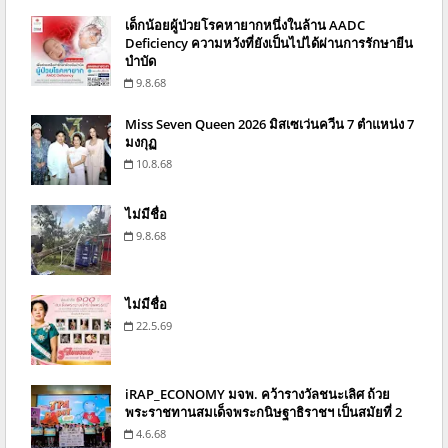
เด็กน้อยผู้ป่วยโรคหายากหนึ่งในล้าน AADC
Deficiency ความหวังที่ยังเป็นไปได้ผ่านการรักษายีน
บำบัด
9.8.68
Miss Seven Queen 2026 มิสเซเว่นควีน 7 ตำแหน่ง 7
มงกุฏ
10.8.68
ไม่มีชื่อ
9.8.68
ไม่มีชื่อ
22.5.69
iRAP_ECONOMY มจพ. คว้ารางวัลชนะเลิศ ถ้วย
พระราชทานสมเด็จพระกนิษฐาธิราชฯ เป็นสมัยที่ 2
4.6.68