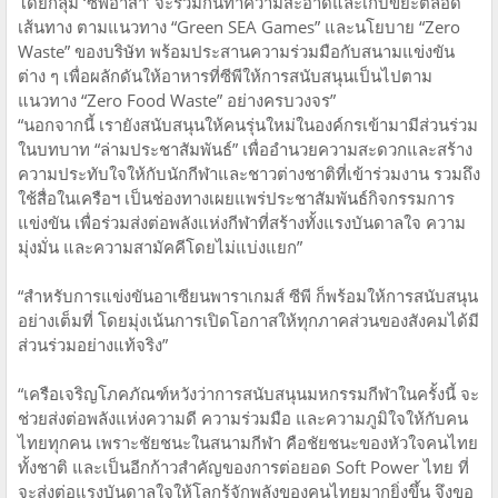
โดยกลุ่ม ‘ซีพีอาสา’ จะร่วมกันทำความสะอาดและเก็บขยะตลอด
เส้นทาง ตามแนวทาง “Green SEA Games” และนโยบาย “Zero
Waste” ของบริษัท พร้อมประสานความร่วมมือกับสนามแข่งขัน
ต่าง ๆ เพื่อผลักดันให้อาหารที่ซีพีให้การสนับสนุนเป็นไปตาม
แนวทาง “Zero Food Waste” อย่างครบวงจร”
“นอกจากนี้ เรายังสนับสนุนให้คนรุ่นใหม่ในองค์กรเข้ามามีส่วนร่วม
ในบทบาท “ล่ามประชาสัมพันธ์” เพื่ออำนวยความสะดวกและสร้าง
ความประทับใจให้กับนักกีฬาและชาวต่างชาติที่เข้าร่วมงาน รวมถึง
ใช้สื่อในเครือฯ เป็นช่องทางเผยแพร่ประชาสัมพันธ์กิจกรรมการ
แข่งขัน เพื่อร่วมส่งต่อพลังแห่งกีฬาที่สร้างทั้งแรงบันดาลใจ ความ
มุ่งมั่น และความสามัคคีโดยไม่แบ่งแยก”
“สำหรับการแข่งขันอาเซียนพาราเกมส์ ซีพี ก็พร้อมให้การสนับสนุน
อย่างเต็มที่ โดยมุ่งเน้นการเปิดโอกาสให้ทุกภาคส่วนของสังคมได้มี
ส่วนร่วมอย่างแท้จริง”
“เครือเจริญโภคภัณฑ์หวังว่าการสนับสนุนมหกรรมกีฬาในครั้งนี้ จะ
ช่วยส่งต่อพลังแห่งความดี ความร่วมมือ และความภูมิใจให้กับคน
ไทยทุกคน เพราะชัยชนะในสนามกีฬา คือชัยชนะของหัวใจคนไทย
ทั้งชาติ และเป็นอีกก้าวสำคัญของการต่อยอด Soft Power ไทย ที่
จะส่งต่อแรงบันดาลใจให้โลกรู้จักพลังของคนไทยมากยิ่งขึ้น จึงขอ