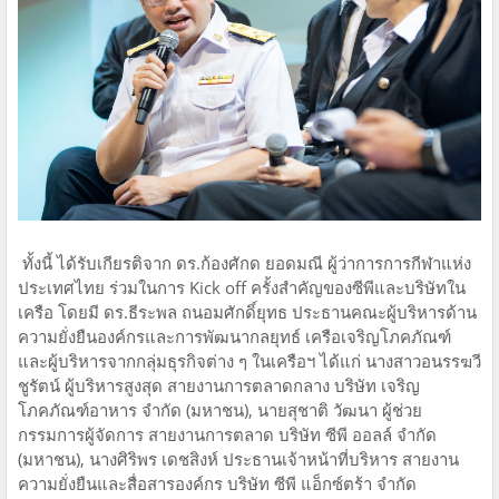
ทั้งนี้ ได้รับเกียรติจาก ดร.ก้องศักด ยอดมณี ผู้ว่าการการกีฬาแห่ง
ประเทศไทย ร่วมในการ Kick off ครั้งสำคัญของซีพีและบริษัทใน
เครือ โดยมี ดร.ธีระพล ถนอมศักดิ์ยุทธ ประธานคณะผู้บริหารด้าน
ความยั่งยืนองค์กรและการพัฒนากลยุทธ์ เครือเจริญโภคภัณฑ์
และผู้บริหารจากกลุ่มธุรกิจต่าง ๆ ในเครือฯ ได้แก่ นางสาวอนรรฆวี
ชูรัตน์ ผู้บริหารสูงสุด สายงานการตลาดกลาง บริษัท เจริญ
โภคภัณฑ์อาหาร จำกัด (มหาชน), นายสุชาติ วัฒนา ผู้ช่วย
กรรมการผู้จัดการ สายงานการตลาด บริษัท ซีพี ออลล์ จำกัด
(มหาชน), นางศิริพร เดชสิงห์ ประธานเจ้าหน้าที่บริหาร สายงาน
ความยั่งยืนและสื่อสารองค์กร บริษัท ซีพี แอ็กซ์ตร้า จำกัด