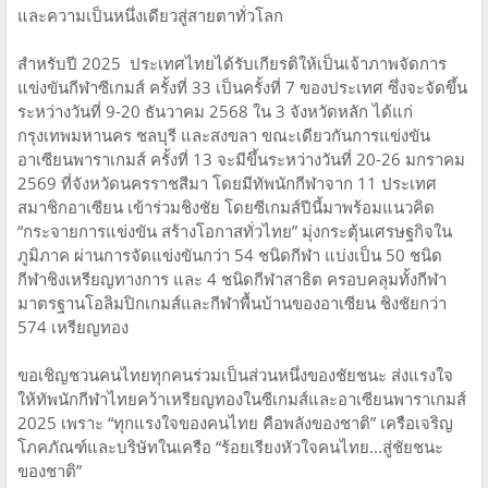
และความเป็นหนึ่งเดียวสู่สายตาทั่วโลก
สำหรับปี 2025 ประเทศไทยได้รับเกียรติให้เป็นเจ้าภาพจัดการ
แข่งขันกีฬาซีเกมส์ ครั้งที่ 33 เป็นครั้งที่ 7 ของประเทศ ซึ่งจะจัดขึ้น
ระหว่างวันที่ 9-20 ธันวาคม 2568 ใน 3 จังหวัดหลัก ได้แก่
กรุงเทพมหานคร ชลบุรี และสงขลา ขณะเดียวกันการแข่งขัน
อาเซียนพาราเกมส์ ครั้งที่ 13 จะมีขึ้นระหว่างวันที่ 20-26 มกราคม
2569 ที่จังหวัดนครราชสีมา โดยมีทัพนักกีฬาจาก 11 ประเทศ
สมาชิกอาเซียน เข้าร่วมชิงชัย โดยซีเกมส์ปีนี้มาพร้อมแนวคิด
“กระจายการแข่งขัน สร้างโอกาสทั่วไทย” มุ่งกระตุ้นเศรษฐกิจใน
ภูมิภาค ผ่านการจัดแข่งขันกว่า 54 ชนิดกีฬา แบ่งเป็น 50 ชนิด
กีฬาชิงเหรียญทางการ และ 4 ชนิดกีฬาสาธิต ครอบคลุมทั้งกีฬา
มาตรฐานโอลิมปิกเกมส์และกีฬาพื้นบ้านของอาเซียน ชิงชัยกว่า
574 เหรียญทอง
ขอเชิญชวนคนไทยทุกคนร่วมเป็นส่วนหนึ่งของชัยชนะ ส่งแรงใจ
ให้ทัพนักกีฬาไทยคว้าเหรียญทองในซีเกมส์และอาเซียนพาราเกมส์
2025 เพราะ “ทุกแรงใจของคนไทย คือพลังของชาติ” เครือเจริญ
โภคภัณฑ์และบริษัทในเครือ “ร้อยเรียงหัวใจคนไทย...สู่ชัยชนะ
ของชาติ”