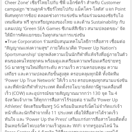
Cheer Zone’ เชียร์ไทยไปกับ ซีพี แอ็กซ์ตร้า สำหรับ Customer
campaign ‘ชวนลูกค้าเชียร์ไทยไปกับ แม็คโคร-โลตัส’ แจก Point
พิเศษทุกการช้อป ตลอดช่วงการแข่งขัน พร้อมร่วมฉลองชัยรับไอ
เทมพิเศษ ฟรี ทุกเหรียญทองของไทย และด้าน Sustainability กับ
แคมเปญ ‘Green SEA Games ซีเกมส์สีเขียว สนามปลอดขยะ’ จัด
ให้มีการคัดแยกขยะในทุกสนามการแข่งขัน
●​True Corporation ร่วมสนับสนุนเทคโนโลยีการสื่อสาร เชื่อมต่อ
“สัญญาณแห่งความสุข” ภายใต้แนวคิด ‘Power Up Nation’s
Sportsmanship’ ปลุกพลังความเป็นนักกีฬาที่แท้จริงที่อยู่ภายในตัว
ตนของคนไทยทุกคน พร้อมดูแลเตรียมความพร้อมเครือข่ายทรู
5G มาตรฐานใหม่ที่ยกระดับ ความเร็ว ความครอบคลุม ความ
เสถียร และความปลอดภัยขั้นสูงสุด ครอบคลุมทุกมิติ ทั้งจัดทีม
‘Power Up True Network’ ให้เร็ว แรง ครอบคลุมทุกสนามแข่งขัน
และที่พักนักกีฬาทั่วประเทศ ติดตั้งรถโมบายล์สถานีฐานเคลื่อนที่
เร็ว (COW) และอุปกรณ์ขยายสัญญาณมากกว่า 130 จุด ใน 4
จังหวัดเจ้าภาพ ให้ทุกการสื่อสารไร้รอยต่อ รวมถึง ‘Power Up
Athletes’ จัดเตรียมซิมทรู 5G พร้อมอินเทอร์เน็ตไม่จำกัดแก่เจ้า
หน้าที่และนักกีฬาจากทั้ง 11 ประเทศ เพื่อให้สื่อสารได้รวดเร็ว
ทันใจ และ ‘Power Up the Press’ เสริมแกร่งการสื่อสารโดยติดตั้ง
อินเทอร์เน็ตไฟเบอร์ความเร็วสูงและ WiFi จากทรูออนไลน์ ใน
Press Center ทั้ง 4 จังหวัด ให้สื่อมวลชนจากนานาประเทศได้