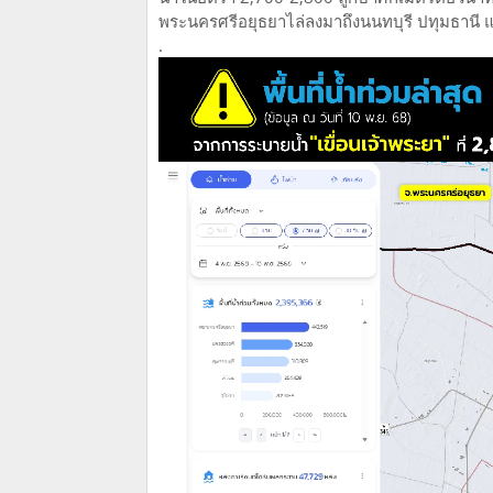
พระนครศรีอยุธยาไล่ลงมาถึงนนทบุรี ปทุมธานี
.