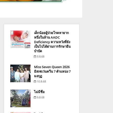
เด็กน้อยผู้ป่วยโรคหายาก
หนึ่งในล้าน AADC
Deficiency ความหวังที่ยัง
เป็นไปได้ผ่านการรักษายีน
บำบัด
9.8.68
Miss Seven Queen 2026
มิสเซเว่นควีน 7 ตำแหน่ง 7
มงกุฏ
10.8.68
ไม่มีชื่อ
9.8.68