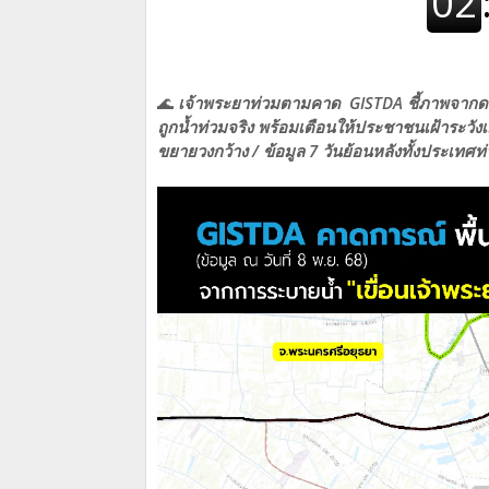
🌊
เจ้าพระยาท่วมตามคาด GISTDA ชี้ภาพจากดาวเท
ถูกน้ำท่วมจริง พร้อมเตือนให้ประชาชนเฝ้าระวั
ขยายวงกว้าง / ข้อมูล 7 วันย้อนหลังทั้งประเทศท่