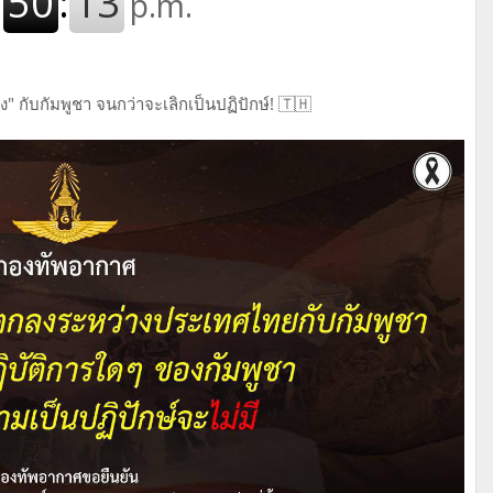
ง" กับกัมพูชา จนกว่าจะเลิกเป็นปฏิปักษ์! 🇹🇭