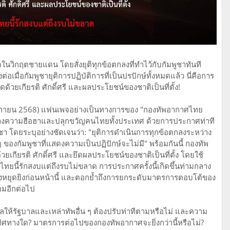
ในวิกฤตชายแดน โดยสั่งยุติทุกข้อตกลงที่ทำไว้กับกัมพูชาทันที
อเมื่อกัมพูชายุติการปฏิบัติการที่เป็นปรปักษ์ทั้งหมดแล้ว นี่คือการ
ด้วยเกียรติ ศักดิ์ศรี และผลประโยชน์ของชาติเป็นที่ตั้ง!
ศจิกายน 2568) แฟนเพจอย่างเป็นทางการของ "กองทัพอากาศไทย
สร้างความฮือฮาและปลุกขวัญคนไทยทั้งประเทศ ด้วยการประกาศท่าที
ชา โดยระบุอย่างชัดเจนว่า: "ยุติการดำเนินการทุกข้อตกลงระหว่าง
องกัมพูชาที่แสดงความเป็นปฏิปักษ์จะไม่มี" พร้อมกันนี้ กองทัพ
่ด้วยเกียรติ ศักดิ์ศรี และยึดผลประโยชน์ของชาติเป็นที่ตั้ง โดยใช้
 #ไทยนี้รักสงบแต่ถึงรบไม่ขลาด การประกาศครั้งนี้เกิดขึ้นท่ามกลาง
งหยุดยิงก่อนหน้านี้ และตอกย้ำถึงการยกระดับมาตรการตอบโต้ของ
อมอีกต่อไป
ให้รัฐบาลและเหล่าทัพอื่น ๆ ต้องปรับท่าทีตามหรือไม่ และความ
ิศทางใด? มาตรการต่อไปของกองทัพอากาศจะยิ่งกว่านี้หรือไม่?