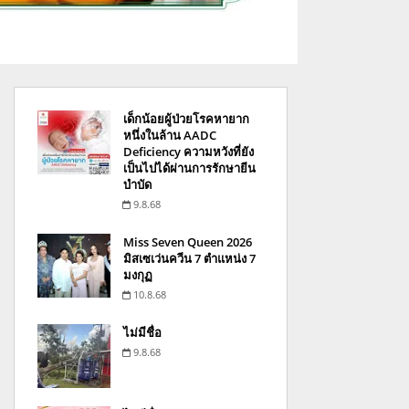
เด็กน้อยผู้ป่วยโรคหายาก
หนึ่งในล้าน AADC
Deficiency ความหวังที่ยัง
เป็นไปได้ผ่านการรักษายีน
บำบัด
9.8.68
Miss Seven Queen 2026
มิสเซเว่นควีน 7 ตำแหน่ง 7
มงกุฏ
10.8.68
ไม่มีชื่อ
9.8.68