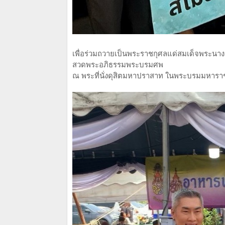
เพื่อร่วมถวายเป็นพระราชกุศลแด่สมเด็จพระนางเ
สวดพระอภิธรรมพระบรมศพ
ณ พระที่นั่งดุสิตมหาปราสาท ในพระบรมมหาราชวั