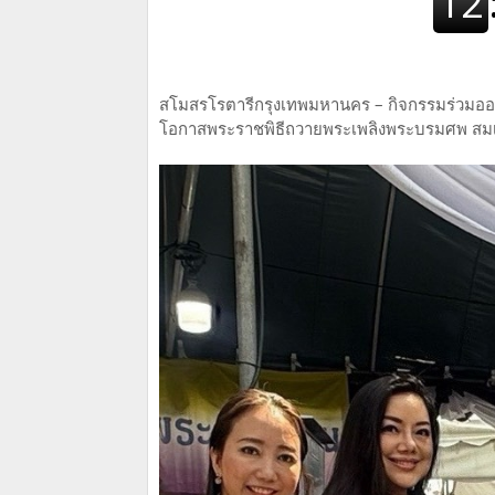
สโมสรโรตารีกรุงเทพมหานคร – กิจกรรมร่วมออ
โอกาสพระราชพิธีถวายพระเพลิงพระบรมศพ สมเด็