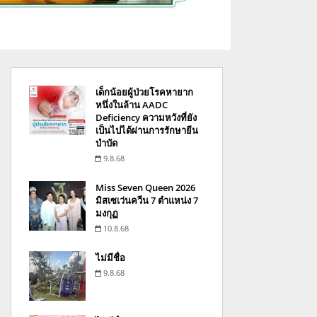
เด็กน้อยผู้ป่วยโรคหายาก
หนึ่งในล้าน AADC
Deficiency ความหวังที่ยัง
เป็นไปได้ผ่านการรักษายีน
บำบัด
9.8.68
Miss Seven Queen 2026
มิสเซเว่นควีน 7 ตำแหน่ง 7
มงกุฏ
10.8.68
ไม่มีชื่อ
9.8.68