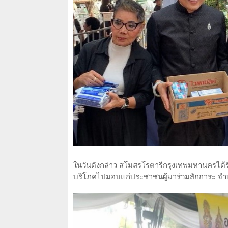
ในวันดังกล่าว สโมสรโรตารีกรุงเทพมหานครได้รั
บริโภคไปมอบแก่ประชาชนผู้มาร่วมสักการะ จ