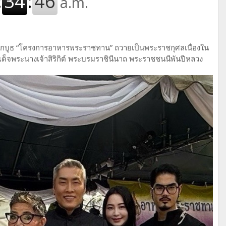
กบูธ “โครงการอาหารพระราชทาน” ถวายเป็นพระราชกุศลเนื่องใน
จพระนางเจ้าสิริกิต์ พระบรมราชินีนาถ พระราชชนนีพันปีหลวง