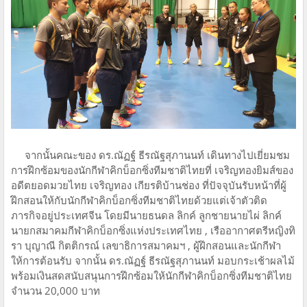
จากนั้นคณะของ ดร.ณัฏฐ์ ธีรณัฐสุภานนท์ เดินทางไปเยี่ยมชม
การฝึกซ้อมของนักกีฬาคิกบ็อกซิ่งทีมชาติไทยที่ เจริญทองยิมส์ของ
อดีตยอดมวยไทย เจริญทอง เกียรติบ้านช่อง ที่ปัจจุบันรับหน้าที่ผู้
ฝึกสอนให้กับนักกีฬาคิกบ็อกซิ่งทีมชาติไทยด้วยแต่เจ้าตัวติด
ภารกิจอยู่ประเทศจีน โดยมีนายธนดล ลิกค์ ลูกชายนายไผ่ ลิกค์
นายกสมาคมกีฬาคิกบ็อกซิ่งแห่งประเทศไทย , เรืออากาศตรีหญิงทิ
รา บุญาณี กิตติกรณ์ เลขาธิการสมาคมฯ , ผู้ฝึกสอนและนักกีฬา
ให้การต้อนรับ จากนั้น ดร.ณัฏฐ์ ธีรณัฐสุภานนท์ มอบกระเช้าผลไม้
พร้อมเงินสดสนับสนุนการฝึกซ้อมให้นักกีฬาคิกบ็อกซิ่งทีมชาติไทย
จำนวน 20,000 บาท