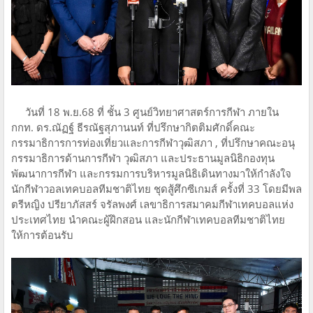
วันที่ 18 พ.ย.68 ที่ ชั้น 3 ศูนย์วิทยาศาสตร์การกีฬา ภายใน
กกท. ดร.ณัฏฐ์ ธีรณัฐสุภานนท์ ที่ปรึกษากิตติมศักดิ์คณะ
กรรมาธิการการท่องเที่ยวและการกีฬาวุฒิสภา , ที่ปรึกษาคณะอนุ
กรรมาธิการด้านการกีฬา วุฒิสภา และประธานมูลนิธิกองทุน
พัฒนาการกีฬา และกรรมการบริหารมูลนิธิเดินทางมาให้กำลังใจ
นักกีฬาวอลเทคบอลทีมชาติไทย ชุดสู้ศึกซีเกมส์ ครั้งที่ 33 โดยมีพล
ตรีหญิง ปรียาภัสสร์ จรัลพงศ์ เลขาธิการสมาคมกีฬาเทคบอลแห่ง
ประเทศไทย นำคณะผู้ฝึกสอน และนักกีฬาเทคบอลทีมชาติไทย
ให้การต้อนรับ