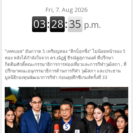
"เทคบอล" ยันกวาด 5 เหรียญทอง "คิกบ็อกซิ่ง" ไม่น้อยหน้าจอง 5
ทอง หลังได้กำลังใจจาก ดร.ณัฏฐ์ ธีรณัฐสุภานนท์ ที่ปรึกษา
กิตติมศักดิ์คณะกรรมาธิการการท่องเที่ยวและการกีฬาวุฒิสภา , ที่
ปรึกษาคณะอนุกรรมาธิการด้านการกีฬา วุฒิสภา และประธาน
มูลนิธิกองทุนพัฒนาการกีฬา ก่อนลุยศึกซีเกมส์ครั้งที่ 33