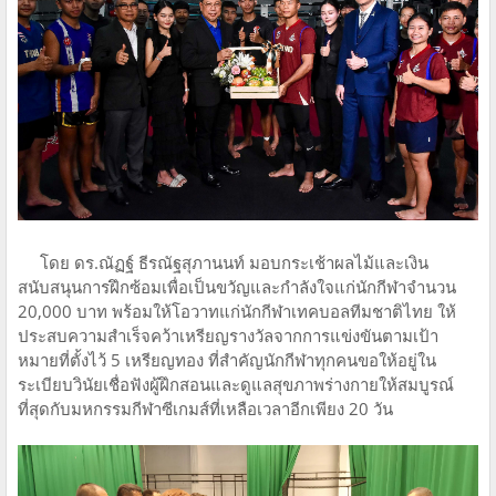
โดย ดร.ณัฏฐ์ ธีรณัฐสุภานนท์ มอบกระเช้าผลไม้และเงิน
สนับสนุนการฝึกซ้อมเพื่อเป็นขวัญและกำลังใจแก่นักกีฬาจำนวน
20,000 บาท พร้อมให้โอวาทแก่นักกีฬาเทคบอลทีมชาติไทย ให้
ประสบความสำเร็จคว้าเหรียญรางวัลจากการแข่งขันตามเป้า
หมายที่ตั้งไว้ 5 เหรียญทอง ที่สำคัญนักกีฬาทุกคนขอให้อยู่ใน
ระเบียบวินัยเชื่อฟังผู้ฝึกสอนและดูแลสุขภาพร่างกายให้สมบูรณ์
ที่สุดกับมหกรรมกีฬาซีเกมส์ที่เหลือเวลาอีกเพียง 20 วัน