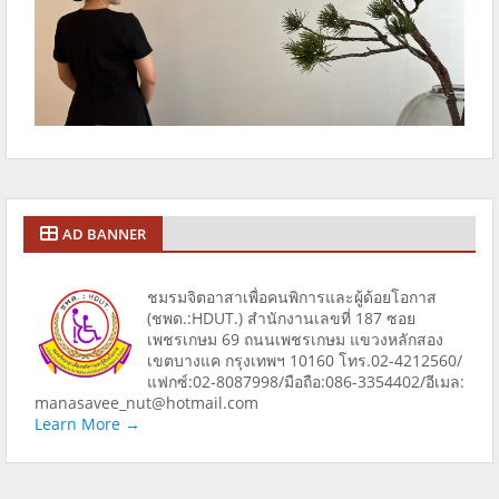
AD BANNER
ชมรมจิตอาสาเพื่อคนพิการและผู้ด้อยโอกาส
(ชพด.:HDUT.) สำนักงานเลขที่ 187 ซอย
เพชรเกษม 69 ถนนเพชรเกษม แขวงหลักสอง
เขตบางแค กรุงเทพฯ 10160 โทร.02-4212560/
แฟกซ์:02-8087998/มือถือ:086-3354402/อีเมล:
manasavee_nut@hotmail.com
Learn More →