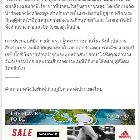
ชนาธิปเฉลิมยังมีเรื่องราวที่น่าสนในเชิงสาธารณสุข โดยถือเป็นวัด
นำร่องของจังหวัดสตูล สำหรับการเป็นพระคิลานุปัฏฐาก หรือ พระ
ภิกษุผู้ทำหน้าที่ดูแลสุขภาพของพระภิกษุด้วยกันเอง โดยเอาใจใส่
ทั้งด้านร่างกายและจิตใจของผู้เจ็บป่วย
การประกอบพิธีถวายผ้าพระกฐินพระราชทานในครั้งนี้ เป็นการ
สืบสานประเพณีสำคัญของชาติ และตอกย้ำเจตนารมณ์ของ กลุ่มบี
เจซี บิ๊กซี ในการทำนุบำรุงพระพุทธศาสนา รักษาไว้ซึ่งคุณค่าทาง
วัฒนธรรมไทย และร่วมสืบทอดประเพณีที่ดีงามให้คงอยู่คู่สังคม
ไทยสืบไป
_______
#สมาคมหนังสือพิมพ์ส่วนภูมิภาคแห่งประเทศไทย