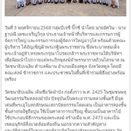
วันที่ 3 พฤศจิกายน 2568 กลุ่มบีเจซี บิ๊กซี นำโดย นายอัศวิน - นาง
ฐาปณี เตชะเจริญวิกุล ประธานเจ้าหน้าที่บริหารและกรรมการผู้
จัดการใหญ่ และกรรมการรองผู้จัดการใหญ่อาวุโส พร้อมด้วยคณะ
ผู้บริหาร ได้อัญเชิญผ้าพระกฐินพระราชทาน ซึ่งพระบาทสมเด็จ
พระเจ้าอยู่หัว ทรงพระกรุณาโปรดเกล้าฯ พระราชทานให้บริษัทฯ
เพื่อน้อมนำไปถวายแด่พระภิกษุสงฆ์จำพรรษากาลถ้วนไตรมาส ณ
วัดชนาธิปเฉลิม ตำบลพิมาน อำเภอเมืองสตูล จังหวัดสตูล โดยมี
คณะสงฆ์ ข้าราชการ และประชาชนในพื้นที่เข้าร่วมพิธีอย่างพร้อม
เพรียง
วัดชนาธิปเฉลิม เดิมชื่อวัดมำบัง ก่อตั้งราว พ.ศ. 2425 ในชุมชนพหุ
วัฒนธรรมริมคลองมำบัง ปัจจุบันเป็นพระอารามหลวงชั้นตรี มีจุด
เด่นที่พระอุโบสถลักษณะสถาปัตยกรรมโดดเด่น เป็นอาคารสองชั้น
ชั้นล่างก่ออิฐถือปูน ใช้เป็นศาลาการเปรียญ ชั้นบนเป็นอาคารไม้
ใช้ประกอบพิธีกรรมของพระสงฆ์ สร้างเมื่อ พ.ศ. 2473 และเป็น
เขตอนุรักษ์สิ่งแวดล้อมท้องถิ่น นอกจากความสำคัญทาง
ประวัติศาสตร์ในฐานะศูนย์รวมจิตใจของสังคมพหุวัฒนธรรม วัด