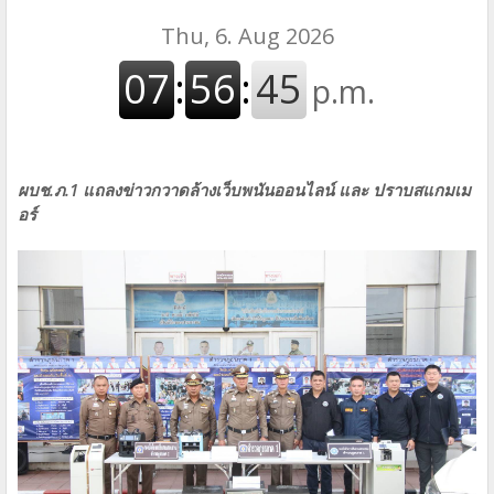
ผบช.ภ.1 แถลงข่าวกวาดล้างเว็บพนันออนไลน์ และ ปราบสแกมเม
อร์