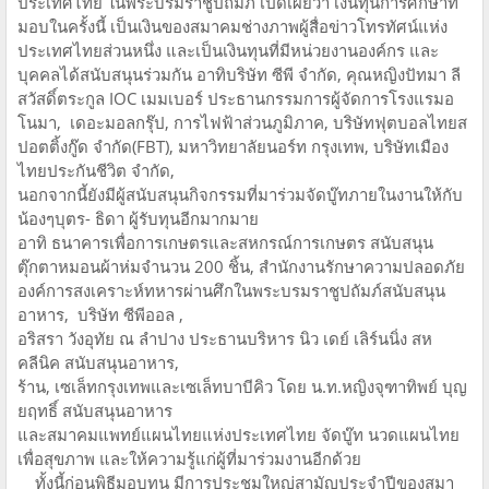
ประเทศไทย ในพระบรมราชูปถัมภ์ เปิดเผยว่า เงินทุนการศึกษาที่
มอบในครั้งนี้ เป็นเงินของสมาคมช่างภาพผู้สื่อข่าวโทรทัศน์แห่ง
ประเทศไทยส่วนหนึ่ง และเป็นเงินทุนที่มีหน่วยงานองค์กร และ
บุคคลได้สนับสนุนร่วมกัน อาทิบริษัท ซีพี จำกัด, คุณหญิงปัทมา ลี
สวัสดิ์ตระกูล IOC เมมเบอร์ ประธานกรรมการผู้จัดการโรงแรมอ
โนมา, เดอะมอลกรุ๊ป, การไฟฟ้าส่วนภูมิภาค, บริษัทฟุตบอลไทยส
ปอตติ้งกู๊ด จำกัด(FBT), มหาวิทยาลัยนอร์ท กรุงเทพ, บริษัทเมือง
ไทยประกันชีวิต จำกัด,
นอกจากนี้ยังมีผู้สนับสนุนกิจกรรมที่มาร่วมจัดบู๊ทภายในงานให้กับ
น้องๆบุตร- ธิดา ผู้รับทุนอีกมากมาย
อาทิ ธนาคารเพื่อการเกษตรและสหกรณ์การเกษตร สนับสนุน
ตุ๊กตาหมอนผ้าห่มจำนวน 200 ชิ้น, สำนักงานรักษาความปลอดภัย
องค์การสงเคราะห์ทหารผ่านศึกในพระบรมราชูปถัมภ์สนับสนุน
อาหาร, บริษัท ซีพีออล ,
อริสรา วังอุทัย ณ ลำปาง ประธานบริหาร นิว เดย์ เลิร์นนิ่ง สห
คลีนิค สนับสนุนอาหาร,
ร้าน, เซเล็ทกรุงเทพและเซเล็ทบาบีคิว โดย น.ท.หญิงจุฑาทิพย์ บุญ
ยฤทธิ์ สนับสนุนอาหาร
และสมาคมแพทย์แผนไทยแห่งประเทศไทย จัดบู๊ท นวดแผนไทย
เพื่อสุขภาพ และให้ความรู้แก่ผู้ที่มาร่วมงานอีกด้วย
ทั้งนี้ก่อนพิธีมอบทุน มีการประชุมใหญ่สามัญประจำปีของสมา