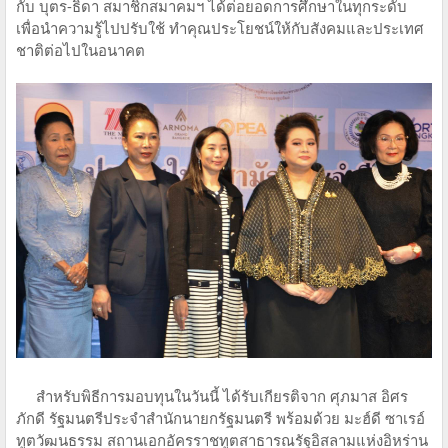
กับ บุตร-ธิดา สมาชิกสมาคมฯ ได้ต่อยอดการศึกษาในทุกระดับ
เพื่อนำความรู้ไปปรับใช้ ทำคุณประโยชน์ให้กับสังคมและประเทศ
ชาติต่อไปในอนาคต
สำหรับพิธีการมอบทุนในวันนี้ ได้รับเกียรติจาก ศุภมาส อิศร
ภักดี รัฐมนตรีประจำสำนักนายกรัฐมนตรี พร้อมด้วย มะฮ์ดี ซาเรอ์
ทูตวัฒนธรรม สถานเอกอัครราชทูตสาธารณรัฐอิสลามแห่งอิหร่าน