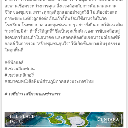
สะพานเชื่อมระหว่างการดูแลสิ่งแวดล้อมกับการพัฒนาคุณภาพ
ชีวิตของชุมชน เพราะทุกถุงที่ถูกแยกอย่างถูกวิธี ไม่เพียงช่วยลด
ภาระขยะ แต่ยังถูกส่งต่อเป็นเก้าอี้ที่พร้อมใช้งานจริงในวัด
โรงเรียน โรงพยาบาล และชุมชนรอบ ๆ อย่างยั่งยืน ภายใต้แนวคิด
“ถุงกล้วยมีค่า ถ้าทิ้งให้ถูกที่” ซึ่งเป็นจุดเริ่มต้นของการขับเคลื่อนสู่
สังคมคาร์บอนต่ำในอนาคต และสอดคล้องกับเจตนารมณ์ของซีพี
ออลล์ ในการร่วม “สร้างชุมชนอุ่นใจ” ให้เกิดขึ้นอย่างเป็นรูปธรรม
ในทุกพื้นที่
#ซีพีออลล์
#เซเว่นอีเลฟเว่น
#เซเว่นเดลิเวอรี่
#สมาคมหนังสือพิมพ์ส่วนภูมิภาคแห่งประเทศไทย
# เวทีข่าว เสรีภาพของข่าวสาร