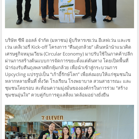
บริษัท ซีพี ออลล์ จำกัด (มหาชน) ผู้บริหารเซเว่น อีเลฟเว่น และเซ
เว่น เดลิเวอรี่ Kick-off โครงการ “คืนถุงกล้วย” เดินหน้านำแนวคิด
เศรษฐกิจหมุนเวียน (Circular Economy) มาปรับใช้ในภาคค้าปลีก
ผ่านการสร้างต้นแบบการจัดการขยะตั้งแต่ต้นทาง โดยเปิดพื้นที่
นำร่องรับคืนถุงพลาสติกหุ้มกล้วย เพื่อนำเข้าสู่กระบวนการ
Upcycling แปรรูปเป็น “เก้าอี้รักษ์โลก” เพื่อส่งมอบให้แก่ชุมชนใน
หลากหลายพื้นที่ ทั้งวัด โรงเรียน โรงพยาบาล สวนสาธารณะ และ
ชุมชนโดยรอบ สะท้อนความมุ่งมั่นขององค์กรในการร่วม “สร้าง
ชุมชนอุ่นใจ” ควบคู่กับการดูแลสิ่งแวดล้อมอย่างยั่งยืน