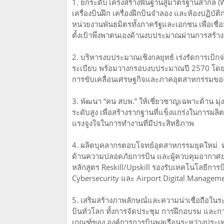
1. ยกระดับโครงสร้างพื้นฐานสู่มาตรฐานสากล (Wo
เครื่องบินฝึก เครื่องฝึกบินจำลอง และห้องปฏิบั
หน่วยงานพันธมิตรทั้งภาครัฐและเอกชน เพื่อเช
ตั้งเป้าพึ่งพาตนเองด้านงบประมาณผ่านการสร้า
2. บริหารงบประมาณเชิงกลยุทธ์ เร่งรัดการเบ
ระเบียบ พร้อมวางกรอบงบประมาณปี 2570 โดยคำ
การขับเคลื่อนเศรษฐกิจและภาคอุตสาหกรรมข
3. พัฒนา “คน สบพ.” ให้เชี่ยวชาญเฉพาะด้าน มุ่
ระดับสูง เพื่อสร้างรากฐานที่แข็งแกร่งในการผล
แรงจูงใจในการทำงานที่มีประสิทธิภาพ
4. ผลิตบุคลากรตอบโจทย์อุตสาหกรรมยุคใหม่ ท
ด้านความปลอดภัยการบิน และผู้ควบคุมอากาศยา
หลักสูตร Reskill/Upskill รองรับเทคโนโลยีการ
Cybersecurity และ Airport Digital Managem
5. เสริมสร้างภาพลักษณ์และความน่าเชื่อถือใน
บินทั่วโลก ทั้งการจัดประชุม การฝึกอบรม แล
เกณฑ์ของ องค์การการบินพลเรือนระหว่างประเท