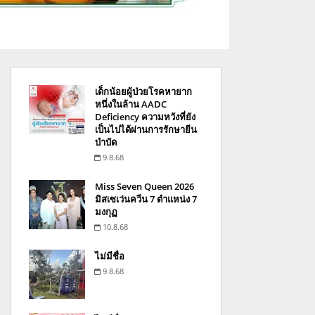
เด็กน้อยผู้ป่วยโรคหายาก
หนึ่งในล้าน AADC
Deficiency ความหวังที่ยัง
เป็นไปได้ผ่านการรักษายีน
บำบัด
9.8.68
Miss Seven Queen 2026
มิสเซเว่นควีน 7 ตำแหน่ง 7
มงกุฏ
10.8.68
ไม่มีชื่อ
9.8.68