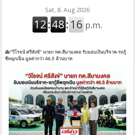
🚑“วิโรจน์ ศรีสังข์” นายก ทต.สีมามงคล รับมอบเงินบริจาค-รถกู้
ชีพฉุกเฉิน มูลค่ากว่า 46.5 ล้านบาท