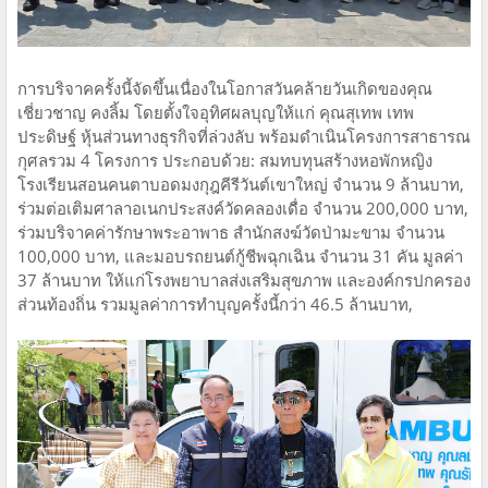
การบริจาคครั้งนี้จัดขึ้นเนื่องในโอกาสวันคล้ายวันเกิดของคุณ
เชี่ยวชาญ คงลิ้ม โดยตั้งใจอุทิศผลบุญให้แก่ คุณสุเทพ เทพ
ประดิษฐ์ หุ้นส่วนทางธุรกิจที่ล่วงลับ พร้อมดำเนินโครงการสาธารณ
กุศลรวม 4 โครงการ ประกอบด้วย: สมทบทุนสร้างหอพักหญิง
โรงเรียนสอนคนตาบอดมงกุฎคีรีวันต์เขาใหญ่ จำนวน 9 ล้านบาท,
ร่วมต่อเติมศาลาอเนกประสงค์วัดคลองเดื่อ จำนวน 200,000 บาท,
ร่วมบริจาคค่ารักษาพระอาพาธ สำนักสงฆ์วัดป่ามะขาม จำนวน
100,000 บาท, และมอบรถยนต์กู้ชีพฉุกเฉิน จำนวน 31 คัน มูลค่า
37 ล้านบาท ให้แก่โรงพยาบาลส่งเสริมสุขภาพ และองค์กรปกครอง
ส่วนท้องถิ่น รวมมูลค่าการทำบุญครั้งนี้กว่า 46.5 ล้านบาท,