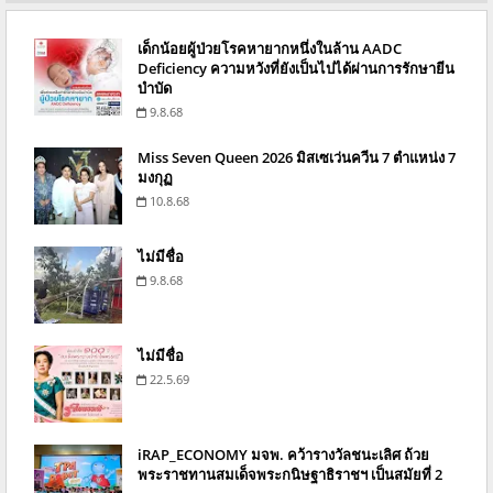
เด็กน้อยผู้ป่วยโรคหายากหนึ่งในล้าน AADC
Deficiency ความหวังที่ยังเป็นไปได้ผ่านการรักษายีน
บำบัด
9.8.68
Miss Seven Queen 2026 มิสเซเว่นควีน 7 ตำแหน่ง 7
มงกุฏ
10.8.68
ไม่มีชื่อ
9.8.68
ไม่มีชื่อ
22.5.69
iRAP_ECONOMY มจพ. คว้ารางวัลชนะเลิศ ถ้วย
พระราชทานสมเด็จพระกนิษฐาธิราชฯ เป็นสมัยที่ 2