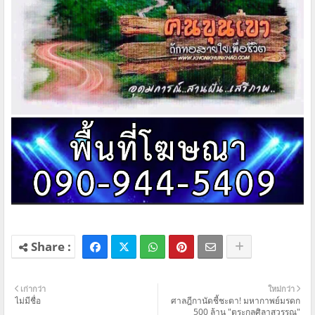
เก่ากว่า
ใหม่กว่า
ไม่มีชื่อ
ศาลฎีกานัดชี้ชะตา! มหากาพย์มรดก
500 ล้าน "ตระกูลศิลาสุวรรณ"