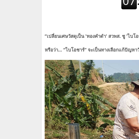
​“เปลี่ยนเศษวัสดุเป็น 'ทองคำดำ' สวพส. ชู 'ไบ
หรือว่า… “ไบโอชาร์” จะเป็นทางเลือกแก้ปัญหาว