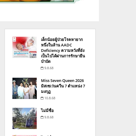
เด็กน้อยผู้ป่วยโรคหายาก
หนึ่งในล้าน AADC
Deficiency ความหวังที่ยัง
เป็นไปได้ผ่านการรักษายีน
บำบัด
9.8.68
Miss Seven Queen 2026
มิสเซเว่นควีน 7 ตำแหน่ง 7
มงกุฏ
10.8.68
ไม่มีชื่อ
9.8.68