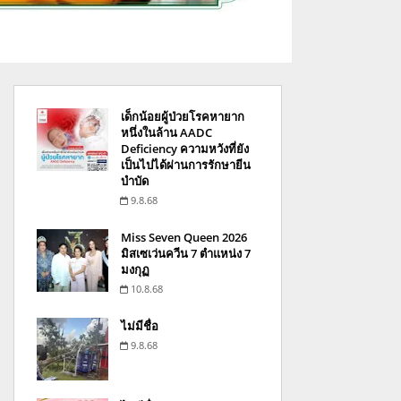
เด็กน้อยผู้ป่วยโรคหายาก
หนึ่งในล้าน AADC
Deficiency ความหวังที่ยัง
เป็นไปได้ผ่านการรักษายีน
บำบัด
9.8.68
Miss Seven Queen 2026
มิสเซเว่นควีน 7 ตำแหน่ง 7
มงกุฏ
10.8.68
ไม่มีชื่อ
9.8.68