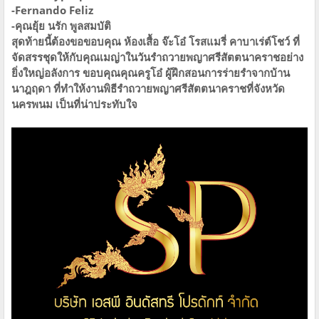
-Fernando Feliz
-คุณยุ้ย นรัก พูลสมบัติ
สุดท้ายนี้ต้องขอขอบคุณ ห้องเสื้อ จ๊ะโอ๋ โรสแมรี่ คาบาเร่ต์โชว์ ที่
จัดสรรชุดให้กับคุณเมญ่าในวันรำถวายพญาศรีสัตตนาคราชอย่าง
ยิ่งใหญ่อลังการ ขอบคุณคุณครูโอ๋ ผู้ฝึกสอนการร่ายรำจากบ้าน
นาฎฤดา ที่ทำให้งานพิธีรำถวายพญาศรีสัตตนาคราชที่จังหวัด
นครพนม เป็นที่น่าประทับใจ