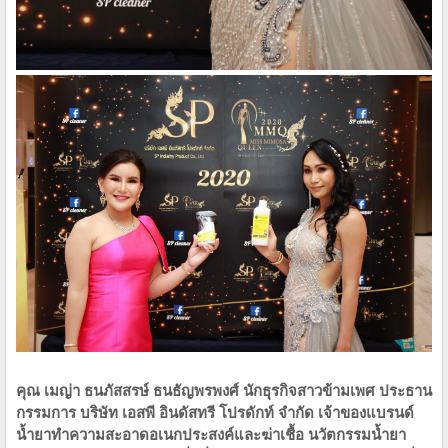
คุณ เมญ่า ธนภัสสรษ์ ธนธัญพรพงศ์ นักธุรกิจสาวข้ามเพศ ประธาน
กรรมการ บริษัท เอสพี อินดัสทรี โปรดักท์ จำกัด เจ้าของแบรนด์
น้ำยาทำความสะอาดอเนกประสงค์และฆ่าเชื้อ นวัตกรรมน้ำยา