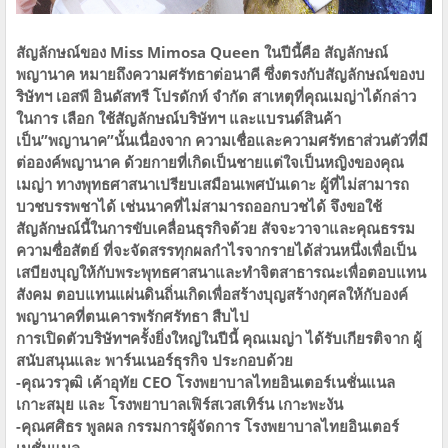
สัญลักษณ์ของ Miss Mimosa Queen ในปีนี้คือ สัญลักษณ์
พญานาค หมายถึงความศรัทธาต่อนาคี ซึ่งตรงกับสัญลักษณ์ของบ
ริษัทฯ เอสพี อินดัสทรี โปรดักท์ จำกัด สาเหตุที่คุณเมญ่าได้กล่าว
ในการ เลือก ใช้สัญลักษณ์บริษัทฯ และแบรนด์สินค้า
เป็น”พญานาค”นั้นเนื่องจาก ความเชื่อและความศรัทธาส่วนตัวที่มี
ต่อองค์พญานาค ด้วยกายที่เกิดเป็นชายแต่ใจเป็นหญิงของคุณ
เมญ่า ทางพุทธศาสนาเปรียบเสมือนเพศบันเดาะ ผู้ที่ไม่สามารถ
บวชบรรพชาได้ เช่นนาคที่ไม่สามารถออกบวชได้ จึงขอใช้
สัญลักษณ์นี้ในการขับเคลื่อนธุรกิจด้วย สัจจะวาจาและคุณธรรม
ความซื่อสัตย์ ที่จะจัดสรรทุกผลกำไรจากรายได้ส่วนหนึ่งเพื่อเป็น
เสบียงบุญให้กับพระพุทธศาสนาและทำจิตสาธารณะเพื่อตอบแทน
สังคม ตอบแทนแผ่นดินถิ่นเกิดเพื่อสร้างบุญสร้างกุศลให้กับองค์
พญานาคที่ตนเคารพรักศรัทธา สืบไป
การเปิดตัวบริษัทฯครั้งยิ่งใหญ่ในปีนี้ คุณเมญ่า ได้รับเกียรติจาก ผู้
สนับสนุนและ พาร์นเนอร์ธุรกิจ ประกอบด้วย
-คุณวรวุฒิ เค้าอุทัย CEO โรงพยาบาลไทยอินเตอร์เนชั่นแนล
เกาะสมุย และ โรงพยาบาลเฟิร์สเวสเทิร์น เกาะพะงัน
-คุณศศิธร พูลผล กรรมการผู้จัดการ โรงพยาบาลไทยอินเตอร์
เนชั่นแนล