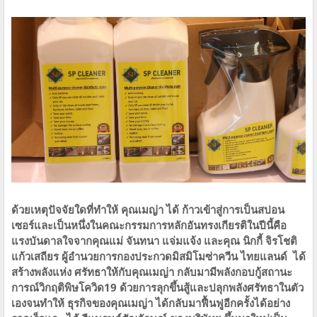
ด้วยเหตุปัจจัยใดที่ทำให้ คุณเมญ่า ได้ ก้าวเข้าสู่การเป็นสปอน
เซอร์และเป็นหนึ่งในคณะกรรมการหลักอันทรงเกียรติในปีนี้คือ
แรงบันดาลใจจากคุณแม่ จันทนา แจ่มแจ้ง และคุณ นิกกี้ จิรโชติ
แก้วเสถียร ผู้อำนวยการกองประกวดมิสมิโมซ่าควีน ไทยแลนด์ ได้
สร้างพลังแห่ง ศรัทธาให้กับคุณเมญ่า กลับมามีพลังกอบกู้สถานะ
การณ์วิกฤติพิษโควิด19 ด้วยการลุกขึ้นสู้และปลุกพลังศรัทธาในตัว
เองจนทำให้ ธุรกิจของคุณเมญ่า ได้กลับมาฟื้นฟูอีกครั้งได้อย่าง