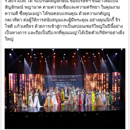
รวดเร็วและ ได้ รีแบรนด์สัญลักษณ์ ของบริษัทฯ ขึ้นมาใหม่เป็น
สัญลักษณ์ พญานาค ตามความเชื่อและความศรัทธา ในคุณงาม
ความดี ซึ่งคุณเมญ่า ได้ขอตอบแทนคุณ ด้วยความกตัญญู
กตเวทิตา ต่อผู้ให้การสนับสนุนและผู้มีพระคุณ อย่างคุณนิกกี้ จิร
โชติ แก้วเสถียร ด้วยการเข้าสู่การเป็นสปอนเซอร์ใหญ่ในปีนี้อย่าง
เป็นทางการ และถือเป็นปีแรกที่คุณเมญ่าได้เปิดตัวบริษัทฯอย่างยิ่ง
ใหญ่