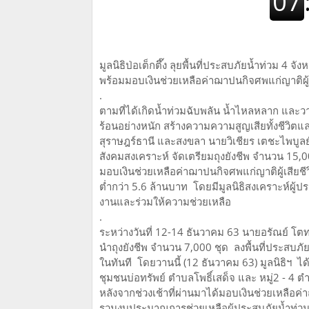
มูลนิธิป่อเต็กตึ๊ง ลุยพื้นที่ประสบภัยน้ำท่วม 4 
พร้อมมอบเงินช่วยเหลือค่าฌาปนกิจศพแก่ญาติผู้เ
.
ตามที่ได้เกิดน้ำท่วมฉับพลัน น้ำไหลหลาก และวาตภ
ร้อนอย่างหนัก สร้างความความสูญเสียทั้งชีวิตแ
สุราษฎร์ธานี และสงขลา นายวิเชียร เตชะไพบูลย
สังคมสงเคราะห์ จัดเตรียมถุงยังชีพ จำนวน 15,00
มอบเงินช่วยเหลือค่าฌาปนกิจศพแก่ญาติผู้เสีย
ต่ำกว่า 5.6 ล้านบาท โดยมีมูลนิธิสงเคราะห์ผู้ป
งานและร่วมให้ความช่วยเหลือ
.
ระหว่างวันที่ 12-14 ธันวาคม 63 นายอรัณย์ โตท
นำถุงยังชีพ จำนวน 7,000 ชุด ลงพื้นที่ประสบ
ในทันที โดยวานนี้ (12 ธันวาคม 63) มูลนิธิฯ ได้
ชุมชนบ่อทรัพย์ ตำบลโพธิ์เสด็จ และ หมู่2 - 4
หลังจากช่วงเช้าที่ผ่านมาได้มอบเงินช่วยเหลือ
รวมงบประมาณการช่วยเหลือผู้ประสบภัยน้ำท่วม