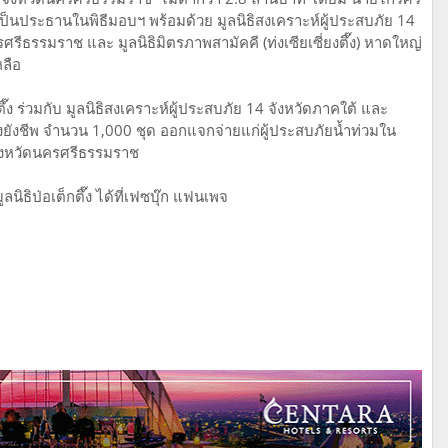
 เป็นประธานในพิธีมอบฯ พร้อมด้วย มูลนิธิสงเคราะห์ผู้ประสบภัย 14
ครศรีธรรมราช และ มูลนิธิมิตรภาพสามัคคี (ท่งเซียเซี่ยงตึ๊ง) หาดใหญ่
หลือ
กตึ๊ง ร่วมกับ มูลนิธิสงเคราะห์ผู้ประสบภัย 14 จังหวัดภาคใต้ และ
ุงยังชีพ จำนวน 1,000 ชุด ออกแจกจ่ายแก่ผู้ประสบภัยน้ำท่วมใน
จังหวัดนครศรีธรรมราช
ธิป่อเต็กตึ๊ง ได้ที่เฟซบุ๊ก แฟนเพจ