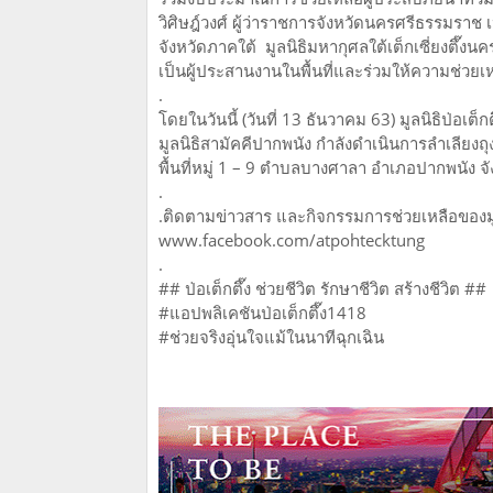
วิศิษฎ์วงศ์ ผู้ว่าราชการจังหวัดนครศรีธรรมราช
จังหวัดภาคใต้ มูลนิธิมหากุศลใต้เต็กเซี่ยงตึ๊งน
เป็นผู้ประสานงานในพื้นที่และร่วมให้ความช่วยเ
.
โดยในวันนี้ (วันที่ 13 ธันวาคม 63) มูลนิธิป่อเต็
มูลนิธิสามัคคีปากพนัง กำลังดำเนินการลำเลียงถ
พื้นที่หมู่ 1 – 9 ตำบลบางศาลา อำเภอปากพนัง 
.
.ติดตามข่าวสาร และกิจกรรมการช่วยเหลือของมูลนิ
www.facebook.com/atpohtecktung
.
## ป่อเต็กตึ๊ง ช่วยชีวิต รักษาชีวิต สร้างชีวิต ##
#แอปพลิเคชันป่อเต็กตึ๊ง1418
#ช่วยจริงอุ่นใจแม้ในนาทีฉุกเฉิน