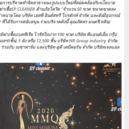
คือการบริจาคทำจิตสาธารณะรูปแบบใหม่ที่สอดคล้องกับนโยบาย
ฆ่าเชื้อSP CLEANER ต้านภัยโควิด "จำนวน 50 ขวด ขนาดขวดละ
ำหน่ายโดย บริษัท เอสพี อินดัสทรี โปรดักท์ จำกัด และยังมีอุปกรณ์
ี่ได้รับการสนับสนุน ร่วมบริจาคดังนี้ คุณภัศสร มนตรี(หลิน)
์ฆ่าเชื้อแบคทีเรีย ไวรัสในปาก 100 ขวด บริษัท พีแอนด์เอ็ม กรุ๊ป
สฯ3ชั้น) 5 ลัง หรือ 12,500 ชิ้น บริษัท NR Group industry จำกัด
ร่วมกับ ณชาฟาร์ม และบริษัท ดูดี เคมีคอร์น จำกัด บริษัทเจลแอล