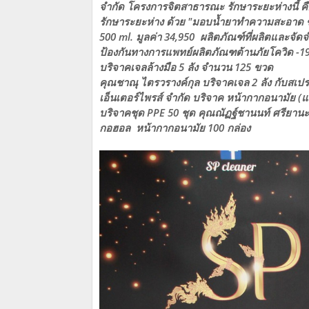
จำกัด โครงการจิตสาธารณะ รักษาระยะห่างนี้ 
รักษาระยะห่าง ด้วย "มอบน้ำยาทำความสะอาด 
500 ml. มูลค่า 34,950 ผลิตภัณฑ์ที่ผลิตและจัดจ
ป้องกันทางการแพทย์ผลิตภัณฑต้านภัยโควิด -19 ท
บริจาคเจลล้างมือ 5 ลัง จำนวน 125 ขวด
คุณชาณุ ไตรวรางค์กุล บริจาคเจล 2 ลัง กับสเปรย
เอ็นเตอร์ไพรส์ จำกัด บริจาค หน้ากากอนามัย (แม
บริจาคชุด PPE 50 ชุด คุณณัฏฐ์ชานนท์ ศรียานะ 
กอฮอล หน้ากากอนามัย 100 กล่อง