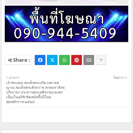
เก่ากว่า
ใหม่กว่า
เจ้าพระคุณ สมเด็จพระอริยวงศาคต
ญาณ สมเด็จพระสังฆราช สกลมหาสังฆ
ปริณายก ประทานพระคติธรรมและพร
เนื่องในอภิลักขิตสมัยขึ้นปีใหม่
พุทธศักราช ๒๕๖๔