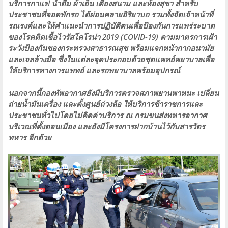
บริการกาแฟ น้ำดื่ม ผ้าเย็น เตียงสนาม และห้องสุขา สำหรับ
ประชาชนที่จอดพักรถ ได้ผ่อนคลายอิริยาบถ รวมทั้งจัดเจ้าหน้าที่
รณรงค์และให้คำแนะนำการปฏิบัติตนเพื่อป้องกันการแพร่ระบาด
ของโรคติดเชื้อไวรัสโคโรน่า 2019 (COVID-19) ตามมาตรการเฝ้า
ระวังป้องกันของกระทรวงสาธารณสุข พร้อมแจกหน้ากากอนามัย
และเจลล้างมือ ซึ่งในแต่ละจุดประกอบด้วยชุดแพทย์พยาบาลเพื่อ
ให้บริการทางการแพทย์ และรถพยาบาลพร้อมอุปกรณ์
นอกจากนี้กองทัพอากาศยังมีบริการตรวจสภาพยานพาหนะ เปลี่ยน
ถ่ายน้ำมันเครื่อง และตั้งศูนย์ถ่วงล้อ ให้บริการข้าราชการและ
ประชาชนทั่วไปโดยไม่คิดค่าบริการ ณ กรมขนส่งทหารอากาศ
บริเวณที่ตั้งดอนเมือง และยังมีโครงการฝากบ้านไว้กับสารวัตร
ทหาร อีกด้วย