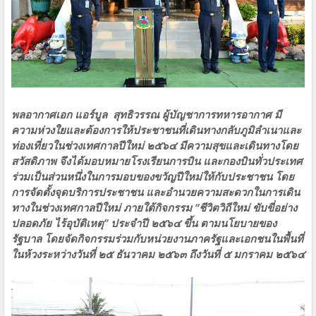
พลอากาศเอก แอร์บูล สุทธิวรรณ ผู้บัญชาการทหารอากาศ มี
ความห่วงใยและต้องการให้ประชาชนที่เดินทางกลับภูมิลำเนาและ
ท่องเที่ยวในช่วงเทศกาลปีใหม่ ๒๕๖๔ มีความสุขและเดินทางโดย
สวัสดิภาพ จึงได้มอบหมายโรงเรียนการบิน และกองบินทั่วประเทศ
ร่วมเป็นส่วนหนึ่งในการมอบของขวัญปีใหม่ให้กับประชาชน โดย
การจัดตั้งจุดบริการประชาชน และอำนวยความสะดวกในการเดิน
ทางในช่วงเทศกาลปีใหม่ ภายใต้กิจกรรม “ชีวิตวิถีใหม่ ขับขี่อย่าง
ปลอดภัย ไร้อุบัติเหตุ” ประจำปี ๒๕๖๔ ขึ้น ตามนโยบายของ
รัฐบาล โดยจัดกิจกรรมร่วมกับหน่วยงานภาครัฐและเอกชนในพื้นที่
ในห้วงระหว่างวันที่ ๒๕ ธันวาคม ๒๕๖๓ ถึงวันที่ ๕ มกราคม ๒๕๖๔