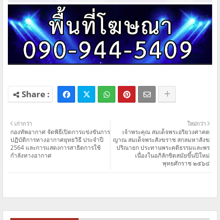
เก่ากว่า
ใหม่กว่า
กองทัพอากาศ จัดพิธีเปิดการแข่งขันการ
เจ้าพระคุณ สมเด็จพระอริยวงศาคต
ปฏิบัติการทางอากาศยุทธวิธี ประจำปี
ญาณ สมเด็จพระสังฆราช สกลมหาสังฆ
2564 และการแสดงการสาธิตการใช้
ปริณายก ประทานพระคติธรรมและพร
กำลังทางอากาศ
เนื่องในอภิลักขิตสมัยขึ้นปีใหม่
พุทธศักราช ๒๕๖๔