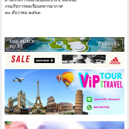
กรมกิจการพลเรือนทหารอากาศ
๓๐ ธันวาคม ๒๕๖๓