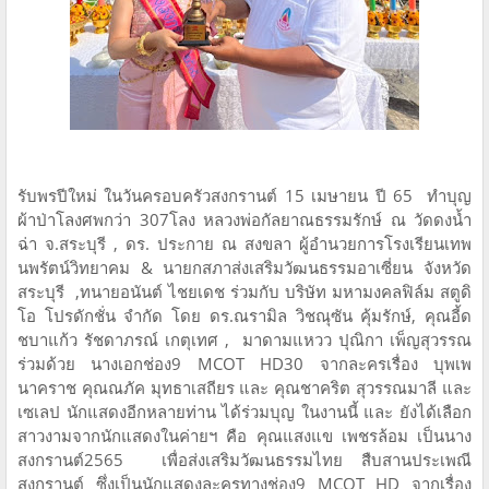
รับพรปีใหม่ ในวันครอบครัวสงกรานต์ 15 เมษายน ปี 65 ทำบุญ
ผ้าป่าโลงศพกว่า 307โลง หลวงพ่อกัลยาณธรรมรักษ์ ณ วัดดงน้ำ
ฉ่า จ.สระบุรี , ดร. ประกาย ณ สงขลา ผู้อำนวยการโรงเรียนเทพ
นพรัตน์วิทยาคม & นายกสภาส่งเสริมวัฒนธรรมอาเซี่ยน จังหวัด
สระบุรี ,ทนายอนันต์ ไชยเดช ร่วมกับ บริษัท มหามงคลฟิล์ม สตูดิ
โอ โปรดักชั่น จำกัด โดย ดร.ณรามิล วิชณุซัน คุ้มรักษ์, คุณอี้ด
ชบาแก้ว รัชดาภรณ์ เกตุเทศ , มาดามแหวว​ ปุณิกา เพ็ญ​สุวรรณ​
ร่วมด้วย นางเอกช่อง9 MCOT HD30 จากละครเรื่อง บุพเพ
นาคราช คุณณภัค มุทธาเสถียร และ คุณชาคริต สุวรรณมาลี และ
เซเลป นักแสดงอีกหลายท่าน ได้ร่วมบุญ ในงานนี้ และ ยังได้เลือก
สาวงามจากนักแสดงในค่ายฯ คือ คุณแสงแข เพชรล้อม เป็นนาง
สงกรานต์2565 เพื่อส่งเสริมวัฒนธรรมไทย สืบสานประเพณี
สงกรานต์ ซึ่งเป็นนักแสดงละครทางช่อง9 MCOT HD จากเรื่อง