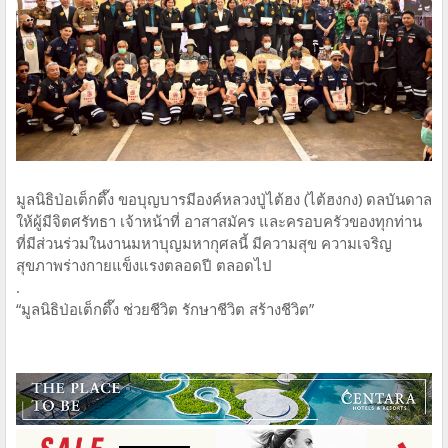
มูลนิธิป่อเต็กตึ๊ง ขอบุญบารมีองค์หลวงปู่ไต้ฮง (ไต้ฮงกง) ดลบันดาล
ให้ผู้มีจิตศรัทธา เจ้าหน้าที่ อาสาสมัคร และครอบครัวของทุกท่าน
ที่มีส่วนร่วมในงานมหาบุญมหากุศลนี้ มีความสุข ความเจริญ
สุขภาพร่างกายแข็งแรงตลอดปี ตลอดไป
.
“มูลนิธิป่อเต็กตึ๊ง ช่วยชีวิต รักษาชีวิต สร้างชีวิต”