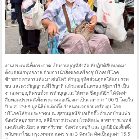
งานประเพณีทิ้งกระจาด เป็นงานบุญที่สำคัญที่ปฏิบัติสืบทอดมา
ตั้งแต่สมัยพุทธกาล ด้วยการนำสิ่งของเครื่องอุปโภคบริโภค
ข้าวสาร อาหารแห้ง มาเซ่นไหว้ ทำบุญอุทิศส่วนกุศลให้แก่บรรพ
ชน และดวงวิญญาณที่ไร้ญาติ แล้วแจกเป็นทานแก่ผู้ยากไร้ เป็น
งานมหาบุญที่ครบทั้งการทำบุญและให้ทาน ซึ่งมูลนิธิฯ ได้จัดทำ
สืบทอดประเพณีทิ้งกระจาดต่อเนื่องมาเป็นเวลากว่า 100 ปี โดยใน
ปี พ.ศ. 2568 มูลนิธิป่อเต็กตึ๊ง กำหนดแจกจ่ายเครื่องอุปโภค
บริโภคให้กับประชาชน ณ สุสานมูลนิธิป่อเต็กตึ๊ง อำเภอบ้านแพ้ว
จังหวัดสมุทรสาคร, คลินิกการประกอบโรคศิลปะ สาขาการแพทย์
แผนจีนหัวเฉียว สาขาศรีราชา จังหวัดชลบุรี และ มูลนิธิป่อเต็กตึ๊ง
พลับพลาไชย กรุงเทพมหานคร รวม 3 จังหวัด คิดเป็นมูลค่า 15.5