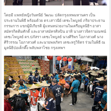
โดยมี แพทย์หญิงวันทนีย์ วัฒนะ ปลัดกรุงเทพมหานคร เป็น
ประธานในพิธี พร้อมด้วย ดร.เสาวนีย์ เตชะไพบูลย์ ภริยาประธาน
กรรมการ แขกผู้มีเกียรติ ผู้แทนหน่วยงานในเครือมูลนิธิฯ อาสา
สมัครกิตติมศักดิ์ และอาสาสมัครศิลปิน อาทิ นางสาวจิตรามณฑน์
เตชะไพบูลย์ ดร.ปภัสรา เตชะไพบูลย์ นางศิริพร โอภาสวงศ์ นาง
ศิริวรรณ โอภาสวงศ์ และนายพลภัทร เตชะหรูวิจิตร ร่วมในพิธี ณ
มูลนิธิป่อเต็กตึ๊ง พลับพลาไชย กรุงเทพฯ