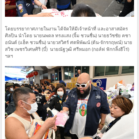
โดยบรรยากาศภายในงาน ได้จัดให้มีเจ้าหน้าที่ และอาสาสมัคร
ศิลปิน นำโดย นายนพดล ทรงแสง (จิ้ม ชวนชื่น) นายธวัชชัย คชา
อนันต์ (แฮ็ค ชวนชื่น) นายวสวิศร์ ศตพิพัฒน์ (ต้น-จักรกฤษณ์) นาย
สวิช เพชรวิเศษศิริ (บี๋) นายณัฐวุฒิ ศรีหมอก (กอล์ฟ ฟักกลิ้งฮีโร่)
ฯลฯ