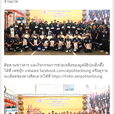
ล้านบาท
ติดตามข่าวสาร และกิจกรรมการช่วยเหลือของมูลนิธิป่อเต็กตึ๊ง
ได้ที่ เฟซบุ๊ก แฟนเพจ facebook.com/atpohtecktung หรือดูราย
ละเอียดช่องทางที่สะดวกได้ที่ https://linktr.ee/pohtecktung