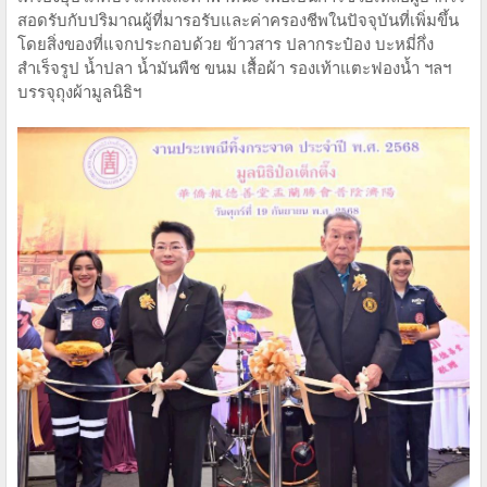
สอดรับกับปริมาณผู้ที่มารอรับและค่าครองชีพในปัจจุบันที่เพิ่มขึ้น
โดยสิ่งของที่แจกประกอบด้วย ข้าวสาร ปลากระป๋อง บะหมี่กึ่ง
สำเร็จรูป น้ำปลา น้ำมันพืช ขนม เสื้อผ้า รองเท้าแตะฟองน้ำ ฯลฯ
บรรจุถุงผ้ามูลนิธิฯ