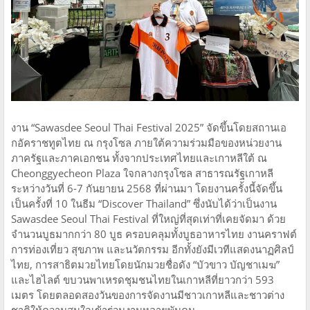
งาน “Sawasdee Seoul Thai Festival 2025” จัดขึ้นโดยสถานเอ
กอัคราชทูตไทย ณ กรุงโซล ภายใต้ความร่วมมือของหน่วยงาน
ภาครัฐและภาคเอกชน ทั้งจากประเทศไทยและเกาหลีใต้ ณ
Cheonggyecheon Plaza ใจกลางกรุงโซล สาธารณรัฐเกาหลี
ระหว่างวันที่ 6-7 กันยายน 2568 ที่ผ่านมา โดยงานครั้งนี้จัดขึ้น
เป็นครั้งที่ 10 ในธีม “Discover Thailand” ซึ่งนับได้ว่าเป็นงาน
Sawasdee Seoul Thai Festival ที่ใหญ่ที่สุดเท่าที่เคยจัดมา ด้วย
จำนวนบูธมากกว่า 80 บูธ ครอบคลุมทั้งบูธอาหารไทย งานคราฟต์
การท่องเที่ยว สุขภาพ และนวัตกรรม อีกทั้งยังมีเวทีแสดงนาฏศิลป์
ไทย, การสาธิตมวยไทยโดยนักมวยชื่อดัง “บัวขาว บัญชาเมฆ”
และไฮไลต์ ขบวนพาเหรดชุมชนไทยในเกาหลีที่ยาวกว่า 593
เมตร โดยตลอดสองวันของการจัดงานมีชาวเกาหลีและชาวต่าง
ชาติให้ความสนใจเข้าร่วมงานหลายพันคน