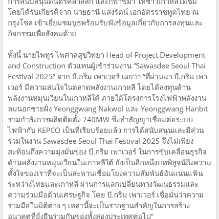
การสนับสนุนดนตรีคลาสสิก และกีฬาขี่ม้า ให้ชาวเกาหลีได้ชม
โดยได้รับเกียรติจาก นายธานี แสงรัตน์ เอกอัครราชทูตไทย ณ
กรุงโซล เข้าเยี่ยมชมบูธพร้อมรับฟังข้อมูลเกี่ยวกับการลงทุนและ
กิจกรรมเพื่อสังคมด้วย
ทั้งนี้ นายไพทูร ไพศาลสุขวิทยา Head of Project Development
and Construction ตัวแทนผู้เข้าร่วมงาน “Sawasdee Seoul Thai
Festival 2025” จาก บี.กริม เพาเวอร์ เผยว่า “ที่ผ่านมา บี.กริม เพา
เวอร์ มีความสนใจในตลาดพลังงานเกาหลี โดยได้ลงทุนด้าน
พลังงานหมุนเวียนในเกาหลีใต้ ภายใต้โครงการโรงไฟฟ้าพลังงาน
ลมนอกชายฝั่ง Yeonggwang Nakwol และ Yeonggwang Hanbit
รวมกำลังการผลิตติดตั้ง 740MW ซึ่งทำสัญญาเชื่อมต่อระบบ
ไฟฟ้ากับ KEPCO เป็นที่เรียบร้อยแล้ว การได้สนับสนุนและมีส่วน
ร่วมในงาน Sawasdee Seoul Thai Festival 2025 จึงไม่เพียง
สะท้อนถึงความมุ่งมั่นของ บี.กริม เพาเวอร์ ในการขับเคลื่อนธุรกิจ
ด้านพลังงานหมุนเวียนในเกาหลีใต้ ยังเป็นอีกหนึ่งบทพิสูจน์ถึงความ
ตั้งใจของเราที่จะเป็นสะพานเชื่อมโยงความสัมพันธ์อันแน่นแฟ้น
ระหว่างไทยและเกาหลี ผ่านการแลกเปลี่ยนทางวัฒนธรรมและ
ความร่วมมือด้านเศรษฐกิจ โดย บี.กริม เพาเวอร์ เชื่อมั่นว่าความ
ร่วมมือในมิติต่าง ๆ เหล่านี้จะเป็นรากฐานสำคัญในการสร้าง
อนาคตที่ยั่งยืนร่วมกันของทั้งสองประเทศต่อไป”