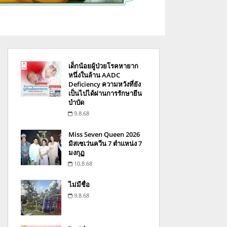
เด็กน้อยผู้ป่วยโรคหายาก
หนึ่งในล้าน AADC
Deficiency ความหวังที่ยัง
เป็นไปได้ผ่านการรักษายีน
บำบัด
9.8.68
Miss Seven Queen 2026
มิสเซเว่นควีน 7 ตำแหน่ง 7
มงกุฏ
10.8.68
ไม่มีชื่อ
9.8.68